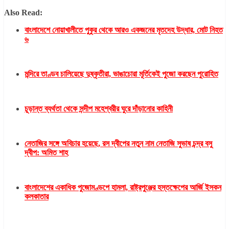
Also Read:
বাংলাদেশে নোয়াখালীতে পুকুর থেকে আরও একজনের মৃতদেহ উদ্ধার, মোট নিহত
৬
মন্দিরে তাণ্ডব চালিয়েছে দুষ্কৃতীরা, ভাঙাচোরা মূর্তিকেই পুজো করছেন পুরোহিত
চূড়ান্ত ব্যর্থতা থেকে সন্দীপ মহেশ্বরীর ঘুরে দাঁড়ানোর কাহিনী
নেতাজির সঙ্গে অবিচার হয়েছে, রস দ্বীপের নতুন নাম নেতাজি সুভাষ চন্দ্র বসু
দ্বীপ: অমিত শাহ
বাংলাদেশের একাধিক পুজোমণ্ডপে হামলা, রাষ্ট্রপুঞ্জের হস্তক্ষেপের আর্জি ইসকন
কলকাতার