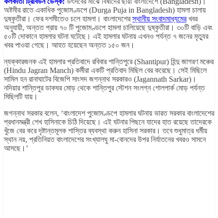
কলকাতা ট্রিবিউন ডেস্ক:
উৎসবের মাঝে বিষাদের ছায়া বাংলাদেশে (Bangladesh)।
অষ্টমীর রাতে একাধিক পুজোমণ্ডপে (Durga Puja in Bangladesh) হামলা চালায়
দুষ্কৃতীরা। ফের দশমীতেও চলে হামলা। বাংলাদেশের
স্থানীয় সংবাদমাধ্যমের
খবর
অনুযায়ী, অন্তত প্রায় ৭০ টি পুজোমণ্ডপে হামলা চালিয়েছে দুষ্কৃতীরা। ৩০টি বাড়ি এবং
৫০টি দোকানে হামলার ঘটনা ঘটেছে। এই হামলার ঘটনায় এখনও পর্যন্ত ৭ জনের মৃত্যুর
খবর পাওয়া গেছে। আহত হয়েছেন অন্তত ১৫০ জন।
ন্যক্কারজনক এই হামলার প্রতিবাদে রবিবার শান্তিপুরে (Shantipur) হিন্দু জাগরণ মঞ্চের
(Hindu Jagran Manch) কর্মীরা একটি প্রতিবাদ মিছিল বের করেছে। সেই মিছিলে
সামিল হন রানাঘাটের বিজেপি সাংসদ জগন্নাথ সরকারও (Jagannath Sarkar)।
নদিয়ার শান্তিপুর ডাকঘর মোড় থেকে শান্তিপুর স্টেশন সংলগ্ন গোলপার্ক মোড় পর্যন্ত
মিছিলটি যায়।
জগন্নাথ সরকার বলেন, ‘বাংলাদেশ পুজোমণ্ডপে হামলার ঘটনায় ভারত সরকার বাংলাদেশের
প্রধানমন্ত্রী শেখ হাসিনাকে চিঠি দিয়েছে। এই ঘটনার পিছনে যাদের হাত রয়েছে তাদেরকে
খুঁজে বের করে দৃষ্টান্তমূলক শাস্তির ব্যবস্থা করুন হাসিনা সরকার। তবে শুধুমাত্র ধর্মীয়
স্থান নয়, প্রতিনিয়ত বাংলাদেশের সংখ্যালঘু মা-বোনদের উপর নির্যাতনের খবরও সামনে
আসছে।’