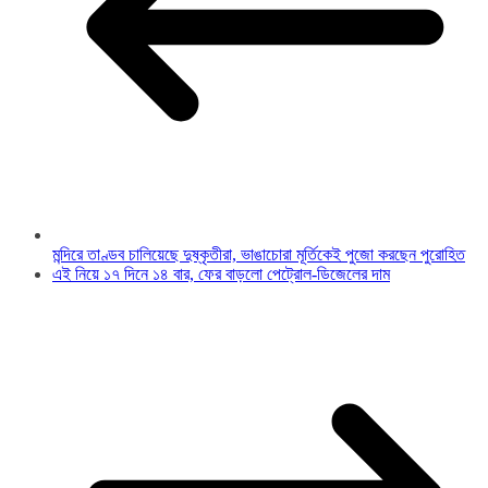
মন্দিরে তাণ্ডব চালিয়েছে দুষ্কৃতীরা, ভাঙাচোরা মূর্তিকেই পুজো করছেন পুরোহিত
এই নিয়ে ১৭ দিনে ১৪ বার, ফের বাড়লো পেট্রোল-ডিজেলের দাম