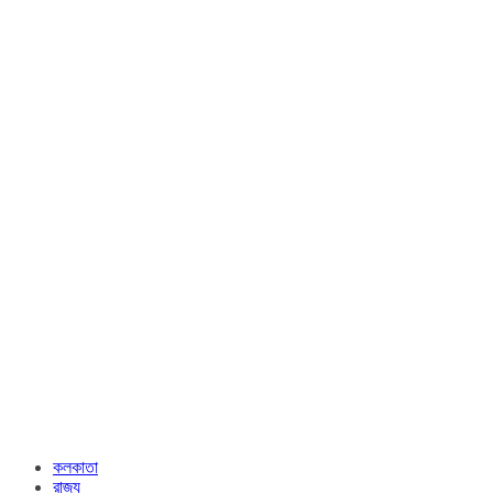
কলকাতা
রাজ্য​