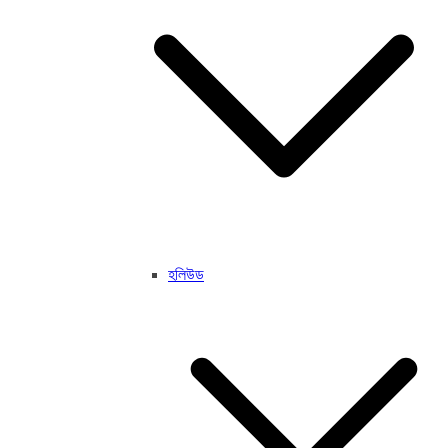
হলিউড