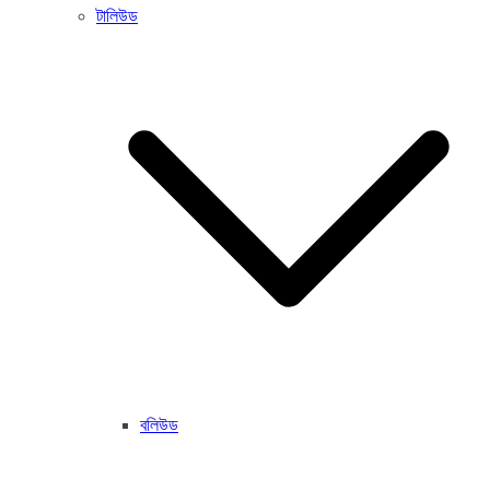
টালিউড
বলিউড