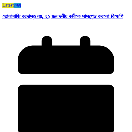
Latest
রাজ্য​
তোলাবাজি বরদাস্ত নয়, ২২ জন দলীয় কর্মীকে সাসপেন্ড করলো বিজেপি