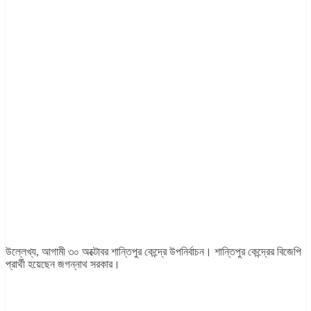
উল্লেখ্য, আগামী ৩০ অক্টোবর শান্তিপুর কেন্দ্রে উপনির্বাচন। শান্তিপুর কেন্দ্রের বিজেপি
প্রার্থী হয়েছেন জগন্নাথ সরকার।