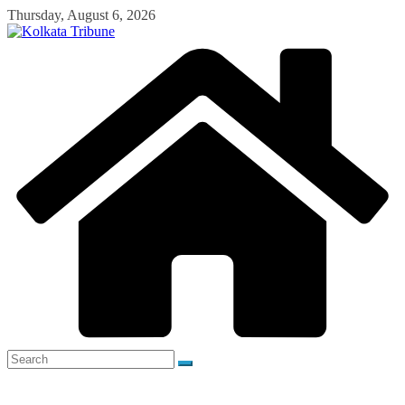
Skip
Thursday, August 6, 2026
to
content