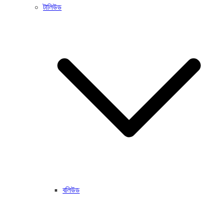
টালিউড
বলিউড