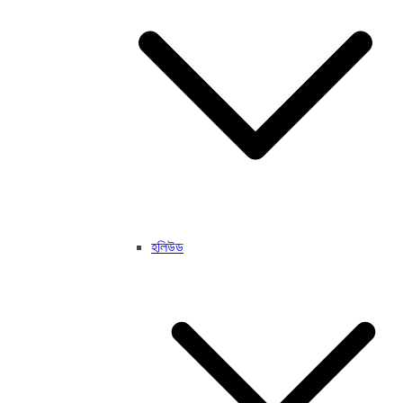
হলিউড