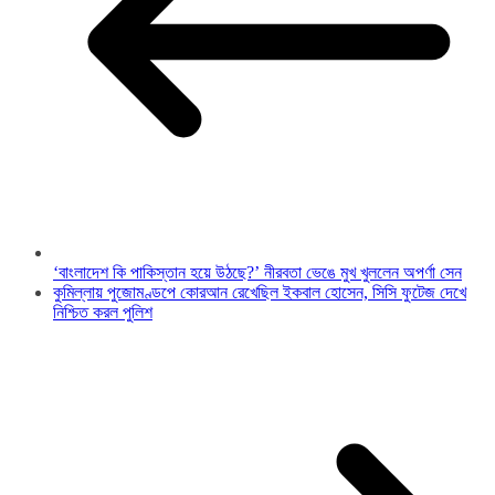
‘বাংলাদেশ কি পাকিস্তান হয়ে উঠছে?’ নীরবতা ভেঙে মুখ খুললেন অপর্ণা সেন
কুমিল্লায় পুজোমণ্ডপে কোরআন রেখেছিল ইকবাল হোসেন, সিসি ফুটেজ দেখে
নিশ্চিত করল পুলিশ