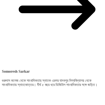
Somoresh Sarkar
গুরুদাস কলেজ থেকে সাংবাদিকতায় স্নাতক এরপর যাদবপুর বিশ্ববিদ্যালয় থেকে
সাংবাদিকতায় স্নাতকোত্তর। দীর্ঘ ৫ বছর ধরে ডিজিটাল সাংবাদিকতার সঙ্গে জড়িত।