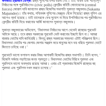
কলকাতা ট্রিবিউন ডেস্ক:
রাজ্য পুলিশের ওপর ভরসা নেই। তাই অবাধ এবং শান্তিপূর্ণ
নির্বাচনের সঙ্গে পুরনির্বাচনেও (civic polls) কেন্দ্রীয় বাহিনী মোতায়েনের (central
forces) জোরাল দাবি জানালেন রাজ্য বিজেপির সভাপতি সুকান্ত মজুমদার (Sukanta
Majumder)। তাঁর কথায়, পশ্চিমবঙ্গ পুলিশের মেরুদন্ড বেঁকে গিয়েছে! রাজ্য পুলিশ এর
আগেও ব্যর্থ হয়েছে। তাই তাদেরকে ফের সুযোগ না দিয়ে উপনির্বাচনের পর পুরনির্বাচনও
কেন্দ্রীয় বাহিনী দিয়ে করানোর আর্জি জানালেন সুকান্ত মজুমদার।
সুকান্ত মজুমদারের অভিযোগ, ‘বিধানসভা নির্বাচনের আগে থেকেই রাজ্যের পুরভোট
আটকে আছে। তবে রাজ্য সরকারের পুরভোট ভোট করানোর ইচ্ছাই ছিল না। আমরা
বারবার ভোটের দাবি জানিয়েছি। কিন্তু রাজ্য সরকারের সম্ভবত এটাই পরিকল্পনা ছিল।
বিধানসভা ভোটের পর জেলায় জেলায় সন্ত্রাস করে মানুষের মনে ভয় ধরিয়ে পুরসভা ভোটে
জিততে চাইছে ওরা।’
পুরভোটে ভালো ফলাফল করার বিষয় আশাবাদী বিজেপির রাজ্য সভাপতি। তিনি বলেন, ‘
বিজেপি সর্বদায় লড়াইয়ের জন্য প্রস্তুত। বিধানসভা ভোটের নিরিখে পুরসভা এবং
পুরনিগমে ভালো অবস্থায় রয়েছে আমরা। এবার এই প্রথমবার বিজেপি রাজ্যের বহু
পুরসভা এবং পুরনিগম দখল করতে চলেছে।’