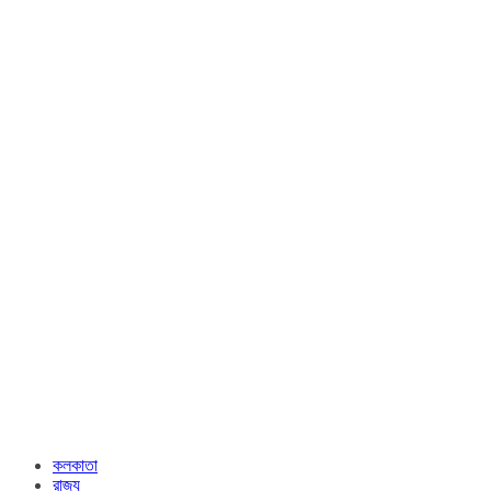
কলকাতা
রাজ্য​