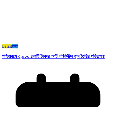
Latest
রাজ্য​
পশ্চিমবঙ্গে ২,০০০ কোটি টাকার স্মার্ট লজিস্টিক্স হাব তৈরির পরিকল্পনা