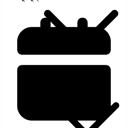
হলিউড