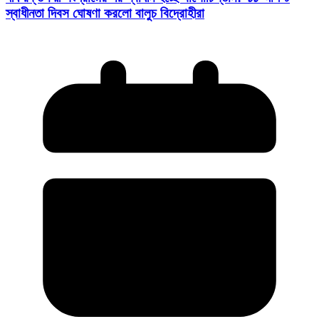
স্বাধীনতা দিবস ঘোষণা করলো বালুচ বিদ্রোহীরা