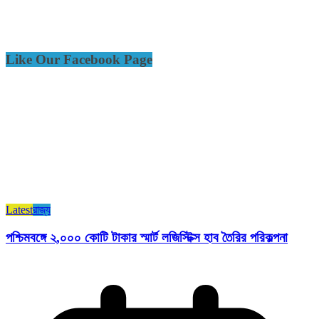
Like Our Facebook Page
Latest
রাজ্য​
পশ্চিমবঙ্গে ২,০০০ কোটি টাকার স্মার্ট লজিস্টিক্স হাব তৈরির পরিকল্পনা