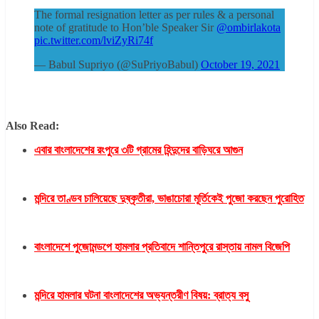
The formal resignation letter as per rules & a personal
note of gratitude to Hon’ble Speaker Sir
@ombirlakota
pic.twitter.com/lviZyRi74f
— Babul Supriyo (@SuPriyoBabul)
October 19, 2021
Babul Supriyo submits his resignation
Also Read:
এবার বাংলাদেশের রংপুরে ৩টি গ্রামের হিন্দুদের বাড়িঘরে আগুন
মন্দিরে তাণ্ডব চালিয়েছে দুষ্কৃতীরা, ভাঙাচোরা মূর্তিকেই পুজো করছেন পুরোহিত
বাংলাদেশে পুজোমন্ডপে হামলার প্রতিবাদে শান্তিপুরে রাস্তায় নামল বিজেপি
মন্দিরে হামলার ঘটনা বাংলাদেশের অভ্যন্তরীণ বিষয়: ব্রাত্য বসু