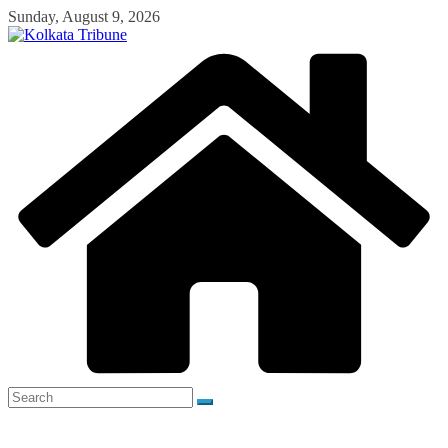
Skip
Sunday, August 9, 2026
to
content