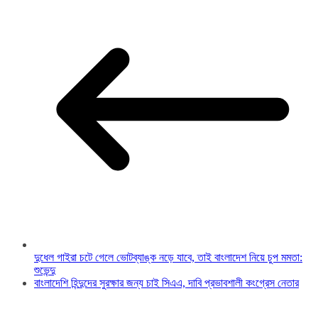
দুধেল গাইরা চটে গেলে ভোটব্যাঙ্ক নড়ে যাবে, তাই বাংলাদেশ নিয়ে চুপ মমতা:
শুভেন্দু
বাংলাদেশি হিন্দুদের সুরক্ষার জন্য চাই সিএএ, দাবি প্রভাবশালী কংগ্রেস নেতার