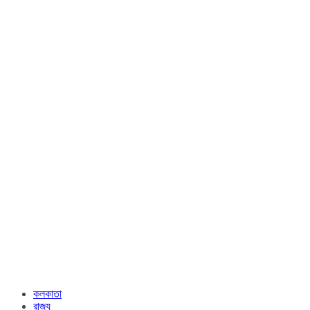
কলকাতা
রাজ্য​