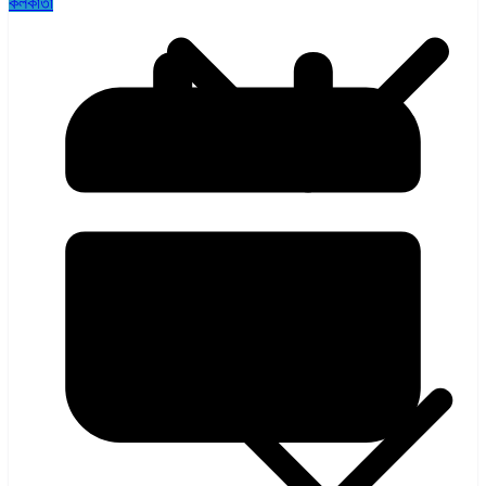
কলকাতা
হলিউড