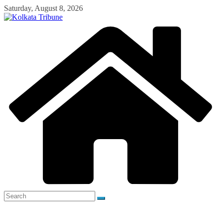
Skip
Saturday, August 8, 2026
to
content