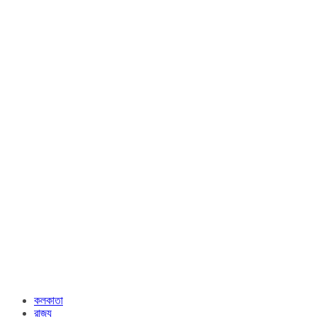
কলকাতা
রাজ্য​