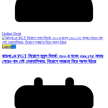
Online Desk
Latest
দেশ
ঝাড়খণ্ডে PGT নিয়োগে তুমুল বিতর্ক: ৩০০-র মধ্যে ২৯৯.১৭৫ নম্বর
পেয়েও নাম নেই মেধাতালিকায়, নিয়োগে স্বচ্ছতা নিয়ে প্রশ্ন উঠছে