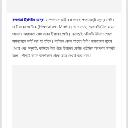
কলকাতা ট্রিবিউন ডেস্ক:
হাসপাতালে ভর্তি করা হয়েছে প্রধানমন্ত্রী নরেন্দ্র মোদীর
মা হীরাবেন মোদীকে (Heeraben Modi)। জানা গেছে, শ্বাসকষ্টজনিত কারণে
মঙ্গলবার অসুস্থতা বোধ করেন হীরাবেন মোদী। এরপরেই তড়িঘড়ি ইউএন মেহতা
হাসপাতালে ভর্তি করা হয় তাঁকে। বর্তমানে কেমন আছেন তিনি? হাসপাতাল সূত্রে
পাওয়া খবর অনুযায়ী, বর্তমানে ধীরে ধীরে হীরাবেন মোদীর শারীরিক অবস্থার উন্নতি
হচ্ছে। শীঘ্রই তাঁকে হাসপাতাল থেকে ছেড়ে দেওয়া হতে পারে।