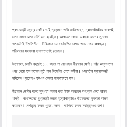
প্রধানমন্ত্রী নরেন্দ্র মোদীর ভাই প্রহ্লাদ মোদী জানিয়েছেন, শ্বাসকষ্টজনিত কারণেই
মাকে হাসপাতালে ভর্তি করা হয়েছিল। আপাতত মায়ের অবস্থা আগের তুলনায়
অনেকটাই স্থিতিশীল। চিকিৎসক দল সার্বক্ষণিক মায়ের ওপর নজর রাখছেন।
পরিবারের সদস্যরা হাসপাতালেই রয়েছেন।
উল্লেখ্য, চলতি বছরেই ১০০ বছরে পা রেখেছেন হীরাবেন মোদী। তাঁর অসুস্থতার
খবর পেয়ে হাসপাতালে ছুটে যান বিজেপির নেতা কর্মীরা। গুজরাটের স্বাস্থ্যমন্ত্রী
হৃষিকেশ প্যাটেলও ইউএন মেহতা হাসপাতালে যান।
হীরাবেন মোদীর দ্রুত সুস্থতা কামনা করে টুইট করেছেন কংগ্রেস নেতা রাহুল
গান্ধী। পশ্চিমবঙ্গের মুখ্যমন্ত্রী মমতা বন্দ্যোপাধ্যায়ও হীরাবেনের সুস্থতা কামনা
করেছেন। দেশজুড়ে চলছে পুজো, অর্চনা। কাশিতে চলছে মহামৃত্যুঞ্জয় জপ।