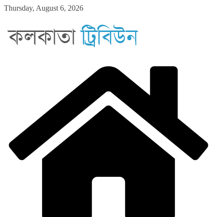
Skip
Thursday, August 6, 2026
to
content