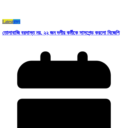
Latest
রাজ্য​
তোলাবাজি বরদাস্ত নয়, ২২ জন দলীয় কর্মীকে সাসপেন্ড করলো বিজেপি