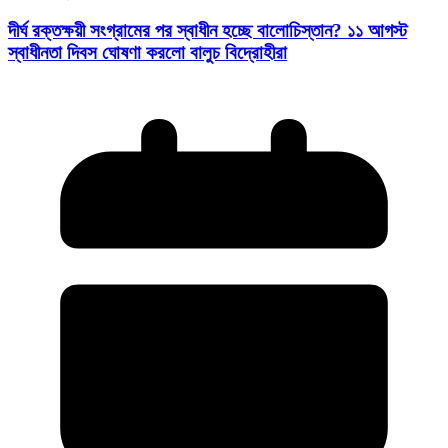
দীর্ঘ রক্তক্ষয়ী সংগ্রামের পর স্বাধীন হচ্ছে বালোচিস্তান? ১১ আগস্ট
স্বাধীনতা দিবস ঘোষণা করলো বালুচ বিদ্রোহীরা