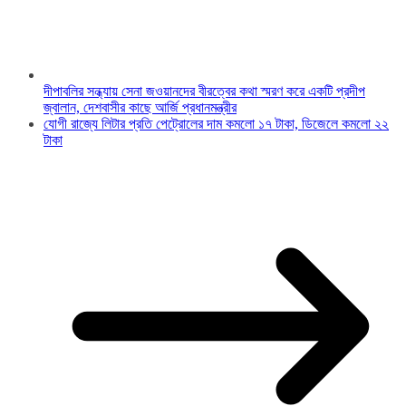
দীপাবলির সন্ধ্যায় সেনা জওয়ানদের বীরত্বের কথা স্মরণ করে একটি প্রদীপ
জ্বালান, দেশবাসীর কাছে আর্জি প্রধানমন্ত্রীর
যোগী রাজ্যে লিটার প্রতি পেট্রোলের দাম কমলো ১৭ টাকা, ডিজেলে কমলো ২২
টাকা