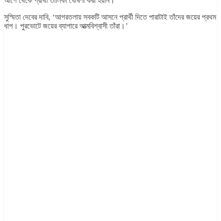
আগে থেকে প্রার্থী তালিকা ঘোষণা করা হয়নি।’
সুস্মিতা দেবের দাবি, ‘আগরতলায় সবকটি আসনে প্রার্থী দিতে পারাটাই তাঁদের জয়ের প্রথম
ধাপ। পুরভোটে জয়ের ব্যাপারে আত্মবিশ্বাসী তাঁরা।’