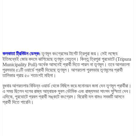
কলকাতা ট্রিবিউন ডেস্ক:
তৃণমূল কংগ্রেসের টার্গেট ত্রিপুরা জয়। সেই লক্ষ্যে
ইতিমধ্যেই জোর কদমে ঝাপিয়েছে তৃণমূল নেতৃত্ব। কিন্তু ত্রিপুরা পুরভোটে (Tripura
Municipality Poll) অর্ধেক আসনেই প্রার্থী দিতে পারল না তৃণমূল। তবে আগরতলা
পুরসভার ৫১টি ওয়ার্ডে প্রার্থী দিয়েছে তৃণমূল। আগরতলা পুরসভায় তৃণমূলের প্রার্থী
তালিকার প্রায় ৫০ শতাংশই মহিলা।
বুধবার আগরতলার বিভিন্ন ওয়ার্ড থেকে মিছিল করে মনোনয়ন জমা দেন তৃণমূল প্রার্থীরা।
এ সময় ছিলেন দলের রাজ্য আহ্বায়ক সুবল ভৌমিক এবং রাজ্যসভা সাংসদ সুস্মিতা দেব।
এদিকে, পুরভোটে প্রবল প্রার্থী সঙ্কটে কংগ্রেস। বিরোধী দল বামও সবকটি আসনে
প্রার্থী দিতে পারেনি।