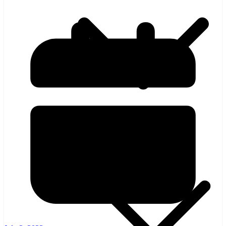
হলিউড