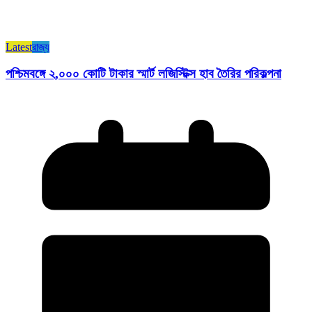
Latest
রাজ্য​
পশ্চিমবঙ্গে ২,০০০ কোটি টাকার স্মার্ট লজিস্টিক্স হাব তৈরির পরিকল্পনা