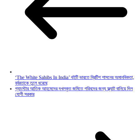
‘The White Sahibs In India’ বইটি ভারতে ব্রিটিশ শাসনের অমানবিকতা,
বর্বরতাকে তুলে ধরেছে
গ্যাংস্টার আতিক আহমেদের দখলকৃত জমিতে গরিবদের জন্য ফ্ল্যাট বানিয়ে দিল
যোগী সরকার