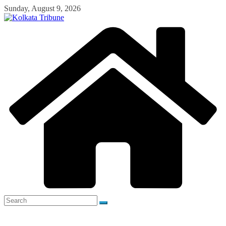
Skip
Sunday, August 9, 2026
to
content