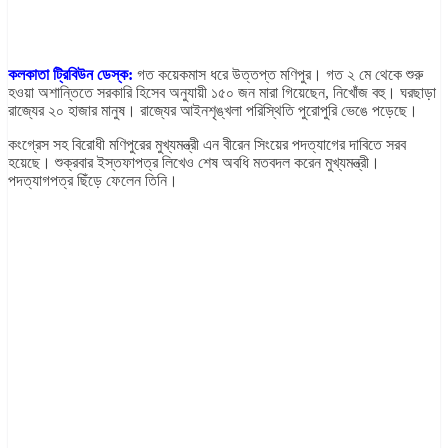
কলকাতা ট্রিবিউন ডেস্ক:
গত কয়েকমাস ধরে উত্তপ্ত মণিপুর। গত ২ মে থেকে শুরু
হওয়া অশান্তিতে সরকারি হিসেব অনুযায়ী ১৫০ জন মারা গিয়েছেন, নিখোঁজ বহু। ঘরছাড়া
রাজ্যের ২০ হাজার মানুষ। রাজ্যের আইনশৃঙ্খলা পরিস্থিতি পুরোপুরি ভেঙে পড়েছে।
কংগ্রেস সহ বিরোধী মণিপুরের মুখ্যমন্ত্রী এন বীরেন সিংয়ের পদত্যাগের দাবিতে সরব
হয়েছে। শুক্রবার ইস্তফাপত্র লিখেও শেষ অবধি মতবদল করেন মুখ্যমন্ত্রী।
পদত্যাগপত্র ছিঁড়ে ফেলেন তিনি।