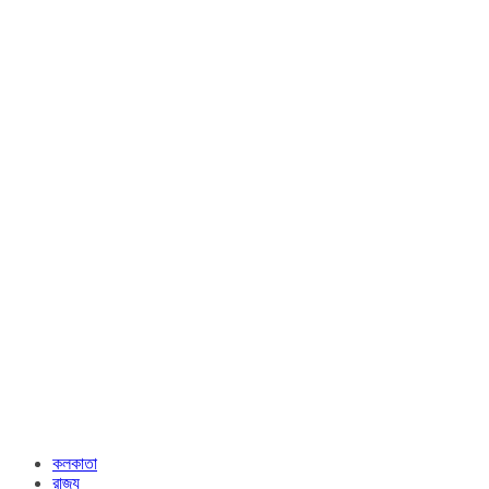
কলকাতা
রাজ্য​