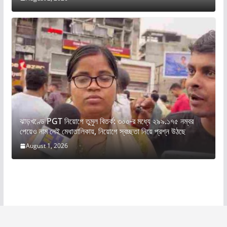
ঝাড়খণ্ডে PGT নিয়োগে তুমুল বিতর্ক: ৩০০-র মধ্যে ২৯৯.১৭৫ নম্বর
পেয়েও নাম নেই মেধাতালিকায়, নিয়োগে স্বচ্ছতা নিয়ে প্রশ্ন উঠছে
August 1, 2026