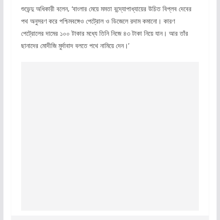
শুভেন্দু অধিকারী বলেন, ‘বাংলার মেয়ে মমতা বন্দ্যোপাধ্যায়ের উচিত বিপ্লব দেবের
পথ অনুসরণ করে পশ্চিমবঙ্গেও পেট্রোল ও ডিজেলে রদাম কমানো। কারণ
পেট্রোলের দামের ১০০ টাকার মধ্যে তিনি নিজে ৪৩ টাকা নিয়ে যান। আর তাঁর
ছানাদের মোদীজি মুর্দাবাদ বলতে পথে নামিয়ে দেন।’