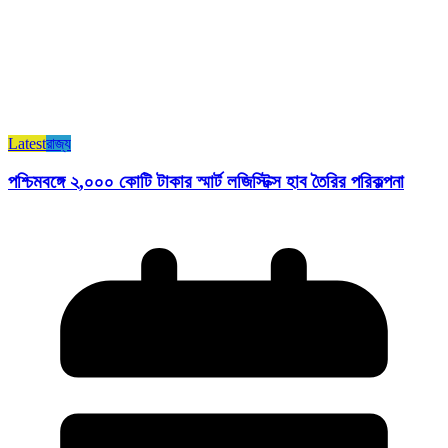
Latest
রাজ্য​
পশ্চিমবঙ্গে ২,০০০ কোটি টাকার স্মার্ট লজিস্টিক্স হাব তৈরির পরিকল্পনা