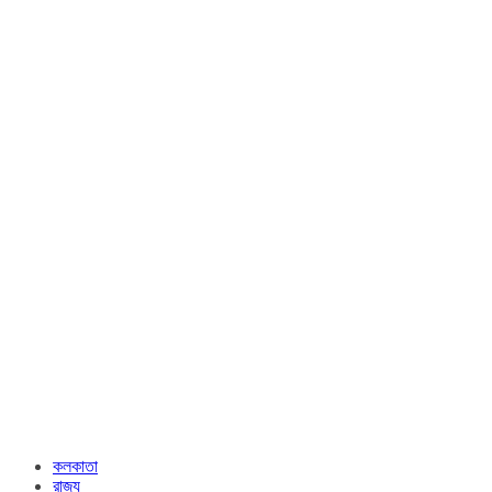
কলকাতা
রাজ্য​