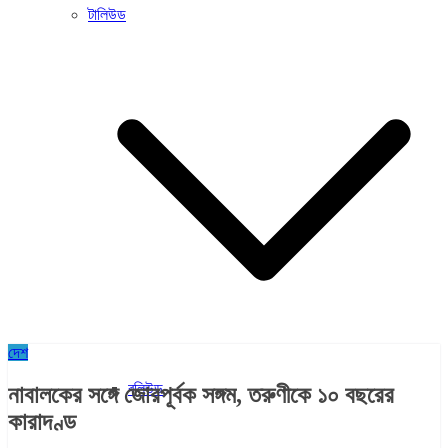
টালিউড
দেশ
বলিউড
নাবালকের সঙ্গে জোরপূর্বক সঙ্গম, তরুণীকে ১০ বছরের
কারাদণ্ড