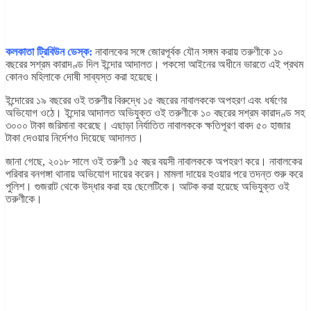
কলকাতা ট্রিবিউন ডেস্ক:
নাবালকের সঙ্গে জোরপূর্বক যৌন সঙ্গম করায় তরুণীকে ১০
বছরের সশ্রম কারাদণ্ড দিল ইন্দোর আদালত। পকসো আইনের অধীনে ভারতে এই প্রথম
কোনও মহিলাকে দোষী সাব্যস্ত করা হয়েছে।
ইন্দোরের ১৯ বছরের ওই তরুণীর বিরুদ্ধে ১৫ বছরের নাবালককে অপহরণ এবং ধর্ষণের
অভিযোগ ওঠে। ইন্দোর আদালত অভিযুক্ত ওই তরুণীকে ১০ বছরের সশ্রম কারাদণ্ড সহ
৩০০০ টাকা জরিমানা করেছে। এছাড়া নির্যাতিত নাবালককে ক্ষতিপূরণ বাবদ ৫০ হাজার
টাকা দেওয়ার নির্দেশও দিয়েছে আদালত।
জানা গেছে, ২০১৮ সালে ওই তরুণী ১৫ বছর বয়সী নাবালককে অপহরণ করে। নাবালকের
পরিবার বনগঙ্গা থানায় অভিযোগ দায়ের করেন। মামলা দায়ের হওয়ার পরে তদন্ত শুরু করে
পুলিশ। গুজরাট থেকে উদ্ধার করা হয় ছেলেটিকে। আটক করা হয়েছে অভিযুক্ত ওই
তরুণীকে।