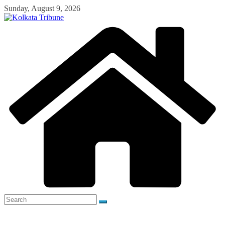
Skip
Sunday, August 9, 2026
to
content