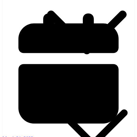
হলিউড