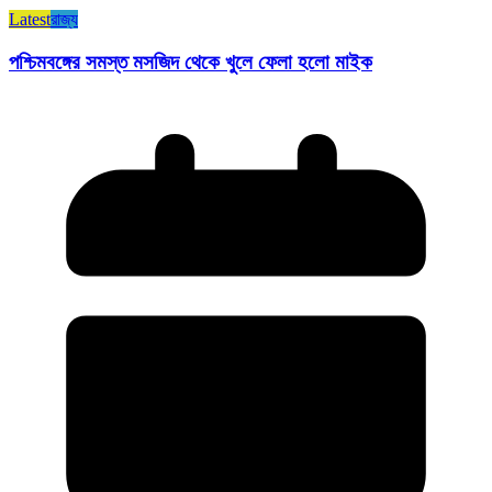
Latest
রাজ্য​
পশ্চিমবঙ্গের সমস্ত মসজিদ থেকে খুলে ফেলা হলো মাইক