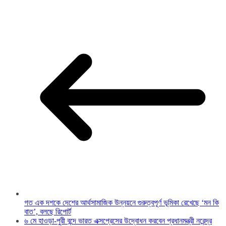
গত এক দশকে দেশের আর্থসামাজিক উন্নয়নে গুরুত্বপূর্ণ ভূমিকা রেখেছে ‘মন কি
বাত’, বলছে রিপোর্ট
৬ মে হাওড়া-পুরী বন্দে ভারত এক্সপ্রেসের উদ্বোধন করবেন প্রধানমন্ত্রী নরেন্দ্র