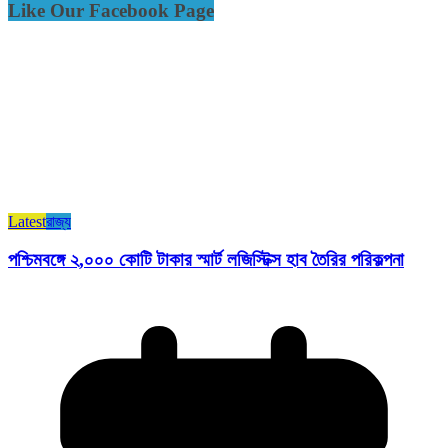
Like Our Facebook Page
Latest
রাজ্য​
পশ্চিমবঙ্গে ২,০০০ কোটি টাকার স্মার্ট লজিস্টিক্স হাব তৈরির পরিকল্পনা