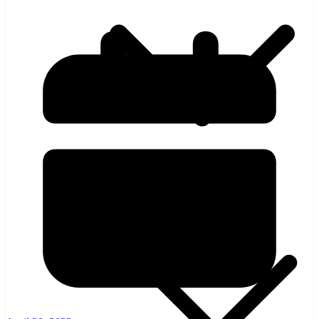
হলিউড