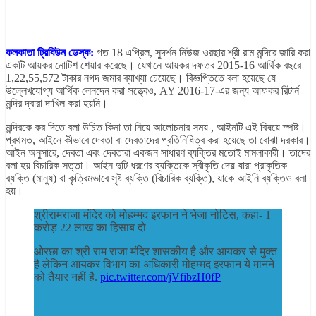
কলকাতা ট্রিবিউন ডেস্ক:
গত 18 এপ্রিল, সুদর্শন নিউজ ওরছার শ্রী রাম মন্দিরে জারি করা
একটি আয়কর নোটিশ শেয়ার করেছে। যেখানে আয়কর দফতর 2015-16 আর্থিক বছরে
1,22,55,572 টাকার নগদ জমার ব্যাখ্যা চেয়েছে। বিজ্ঞপ্তিতে বলা হয়েছে যে
উল্লেখযোগ্য আর্থিক লেনদেন করা সত্ত্বেও, AY 2016-17-এর জন্য আফকর রিটার্ন
মন্দির দ্বারা দাখিল করা হয়নি।
মন্দিরকে কর দিতে বলা উচিত কিনা তা নিয়ে আলোচনার সময় , আইনটি এই বিষয়ে স্পষ্ট।
প্রথমত, আইনে কীভাবে দেবতা বা দেবতাদের প্রতিনিধিত্ব করা হয়েছে তা বোঝা দরকার।
আইন অনুসারে, দেবতা এবং দেবতারা একজন সাধারণ ব্যক্তির মতোই মামলাকারী। তাদের
বলা হয় বিচারিক সত্তা। আইন দুটি ধরণের ব্যক্তিকে স্বীকৃতি দেয় যারা প্রাকৃতিক
ব্যক্তি (মানুষ) বা কৃত্রিমভাবে সৃষ্ট ব্যক্তি (বিচারিক ব্যক্তি), যাকে আইনি ব্যক্তিও বলা
হয়।
श्रीरामराजा मंदिर को मोहम्मद इरफान ने भेजा नोटिस, कहा- 1
करोड़ 22 लाख का हिसाब दो
ओरछा का श्री राम राजा मंदिर शासकीय है और आयकर से मुक्त
है लेकिन आयकर विभाग का अधिकारी मोहम्मद इरफान ये मानने
को तैयार नहीं है.
pic.twitter.com/jVfibzH0fP