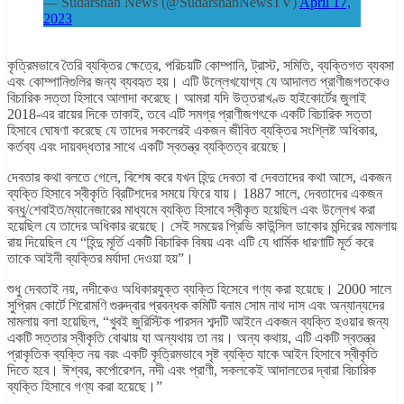
— Sudarshan News (@SudarshanNewsTV)
April 17,
2023
কৃত্রিমভাবে তৈরি ব্যক্তির ক্ষেত্রে, পরিচয়টি কোম্পানি, ট্রাস্ট, সমিতি, ব্যক্তিগত ব্যবসা
এবং কোম্পানিগুলির জন্য ব্যবহৃত হয়। এটি উল্লেখযোগ্য যে আদালত প্রাণীজগতকেও
বিচারিক সত্তা হিসাবে আলাদা করেছে। আমরা যদি উত্তরাখণ্ড হাইকোর্টের জুলাই
2018-এর রায়ের দিকে তাকাই, তবে এটি সমগ্র প্রাণীজগৎকে একটি বিচারিক সত্তা
হিসাবে ঘোষণা করেছে যে তাদের সকলেরই একজন জীবিত ব্যক্তির সংশ্লিষ্ট অধিকার,
কর্তব্য এবং দায়বদ্ধতার সাথে একটি স্বতন্ত্র ব্যক্তিত্ব রয়েছে।
দেবতার কথা বলতে গেলে, বিশেষ করে যখন হিন্দু দেবতা বা দেবতাদের কথা আসে, একজন
ব্যক্তি হিসাবে স্বীকৃতি ব্রিটিশদের সময়ে ফিরে যায়। 1887 সালে, দেবতাদের একজন
বন্ধু/শেবাইত/ম্যানেজারের মাধ্যমে ব্যক্তি হিসাবে স্বীকৃত হয়েছিল এবং উল্লেখ করা
হয়েছিল যে তাদের অধিকার রয়েছে। সেই সময়ের প্রিভি কাউন্সিল ডাকোর মন্দিরের মামলায়
রায় দিয়েছিল যে “হিন্দু মূর্তি একটি বিচারিক বিষয় এবং এটি যে ধার্মিক ধারণাটি মূর্ত করে
তাকে আইনী ব্যক্তির মর্যাদা দেওয়া হয়”।
শুধু দেবতাই নয়, নদীকেও অধিকারযুক্ত ব্যক্তি হিসেবে গণ্য করা হয়েছে। 2000 সালে
সুপ্রিম কোর্টে শিরোমণি গুরুদ্বার প্রবন্ধক কমিটি বনাম সোম নাথ দাস এবং অন্যান্যদের
মামলায় বলা হয়েছিল, “খুবই জুরিস্টিক পারসন শব্দটি আইনে একজন ব্যক্তি হওয়ার জন্য
একটি সত্তার স্বীকৃতি বোঝায় যা অন্যথায় তা নয়। অন্য কথায়, এটি একটি স্বতন্ত্র
প্রাকৃতিক ব্যক্তি নয় বরং একটি কৃত্রিমভাবে সৃষ্ট ব্যক্তি যাকে আইন হিসাবে স্বীকৃতি
দিতে হবে। ঈশ্বর, কর্পোরেশন, নদী এবং প্রাণী, সকলকেই আদালতের দ্বারা বিচারিক
ব্যক্তি হিসাবে গণ্য করা হয়েছে।”