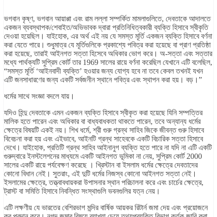
ভগবান কৃষ্ণ, ভগবান আয়াপ্পা এবং রাম লল্লা সম্পর্কিত মামলাগুলিতে, দেবতাকে আদালতে
একজন ব্যবস্থাপক/শেবাইত/অভিভাবক দ্বারা প্রতিনিধিত্বকারী ব্যক্তি হিসাবে স্বীকৃতি
দেওয়া হয়েছিল। যাইহোক, এর অর্থ এই নয় যে সমস্ত মূর্তি একজন ব্যক্তি হিসাবে বর্ণনা
করা যেতে পারে। শুধুমাত্র যে মূর্তিগুলিকে প্রকাশ্যে পবিত্র করা হয়েছে বা প্রাণ প্রতিষ্ঠা
করা হয়েছে, তারাই আইনগত সত্তা হিসেবে অধিকার ভোগ করে। অ-সত্তা এবং সত্তার
মধ্যে পার্থক্যটি সুপ্রিম কোর্ট তার 1969 সালের রায়ে বর্ণনা করেছিল যেখানে এটি বলেছিল,
“সমস্ত মূর্তি ‘আইনবাদী ব্যক্তি’ হওয়ার জন্য যোগ্য হবে না তবে কেবল তখনই যখন
এটি জনসাধারণের জন্য একটি সর্বজনীন স্থানে পবিত্র এবং স্থাপন করা হয়। বড়।”
ধর্মের সাথে সংজ্ঞা বদলে যায়।
যদিও হিন্দু দেবতাকে এমন একজন ব্যক্তি হিসাবে স্বীকৃত করা হয়েছে যিনি সম্পত্তির
মালিক হতে পারেন এবং অধিকার বা বাধ্যবাধকতা থাকতে পারেন, তবে অন্যান্য ধর্মের
ক্ষেত্রে বিষয়টি একই নয়। শিখ ধর্মে, শ্রী গুরু গ্রন্থ সাহিব জিকে জীবন্ত গুরু হিসাবে
বিবেচনা করা হয় এবং এইভাবে, আইনটি গ্রন্থ সাহেবকে একটি বিচারিক সত্তা হিসাবে
দেখে। যাইহোক, প্রতিটি গ্রন্থ সাহিব আইনানুগ ব্যক্তি হতে পারে না যদি না এটি একটি
গুরুদ্বারে ইনস্টলেশনের মাধ্যমে একটি আইনগত ভূমিকা না নেয়, সুপ্রিম কোর্ট 2000
সালের একটি রায়ে পর্যবেক্ষণ করেছে । খ্রিস্টান বা ইসলাম ধর্মের ক্ষেত্রে দেবতাদের
কোনো বিধান নেই। সুতরাং, এই দুটি ধর্মের নিজস্ব কোনো আইনগত সত্তা নেই।
ইসলামের ক্ষেত্রে, তত্ত্বাবধায়করা উপাসনার স্থান পরিচালনা করে এবং চার্চের ক্ষেত্রে,
ট্রাস্ট বা সমিতি হিসাবে নিবন্ধিত সংস্থাগুলি ভবনগুলির যত্ন নেয়।
এটি লক্ষণীয় যে ভারতের বেশিরভাগ মন্দির বার্ষিক আয়কর রিটার্ন জমা দেয় এবং প্রয়োজনে
কর প্রদান করে। নগদ জমার বিষয়ে ব্যাখ্যা চেয়ে তথ্যপ্রযুক্তি বিভাগ কর্তৃক জারি করা