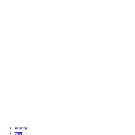
কলকাতা
রাজ্য​