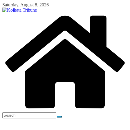
Skip
Saturday, August 8, 2026
to
content