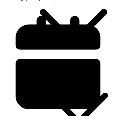
হলিউড