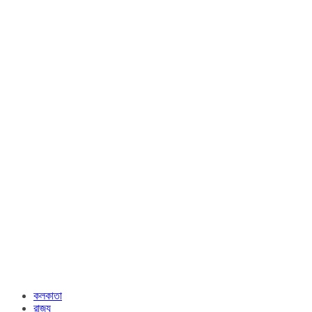
কলকাতা
রাজ্য​