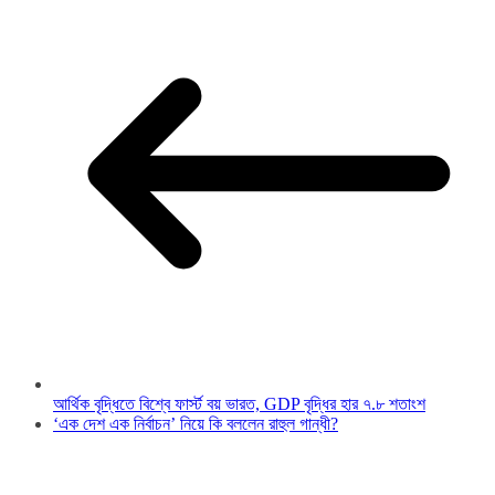
আর্থিক বৃদ্ধিতে বিশ্বে ফার্স্ট বয় ভারত, GDP বৃদ্ধির হার ৭.৮ শতাংশ
‘এক দেশ এক নির্বাচন’ নিয়ে কি বললেন রাহুল গান্ধী?