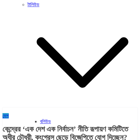
টালিউড
দেশ
বলিউড
কেন্দ্রের ‘এক দেশ এক নির্বাচন’ নীতি রূপায়ণ কমিটিতে
অধীর চৌধুরী, কংগ্রেস ছেড়ে বিজেপিতে যোগ দিচ্ছেন?