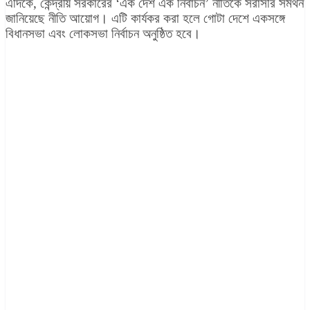
এদিকে, কেন্দ্রীয় সরকারের ‘এক দেশ এক নির্বাচন’ নীতিকে সরাসরি সমর্থন
জানিয়েছে নীতি আয়োগ। এটি কার্যকর করা হলে গোটা দেশে একসঙ্গে
বিধানসভা এবং লোকসভা নির্বাচন অনুষ্ঠিত হবে।