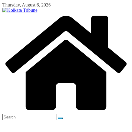
Skip
Thursday, August 6, 2026
to
content