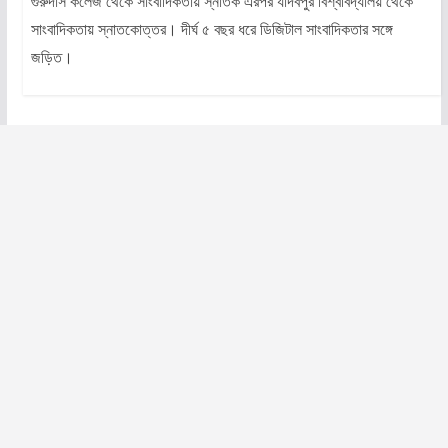
গুরুদাস কলেজ থেকে সাংবাদিকতায় স্নাতক এরপর যাদবপুর বিশ্ববিদ্যালয় থেকে
সাংবাদিকতায় স্নাতকোত্তর। দীর্ঘ ৫ বছর ধরে ডিজিটাল সাংবাদিকতার সঙ্গে
জড়িত।