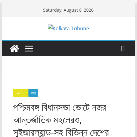
Skip
Saturday, August 8, 2026
to
content
LATEST
রাজ্য​
পশ্চিমবঙ্গ বিধানসভা ভোটে নজর
আন্তর্জাতিক মহলেরও,
সুইজারল্যান্ড-সহ বিভিন্ন দেশের