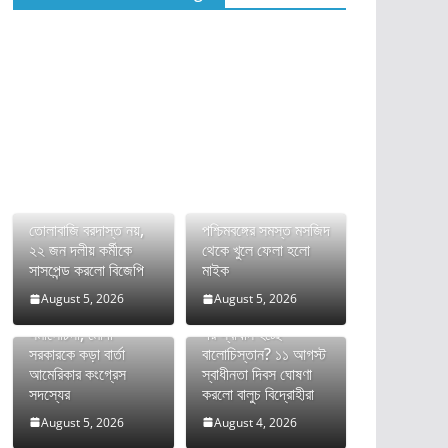
তোলাবাজি বরদাস্ত নয়,
পশ্চিমবঙ্গের সমস্ত মসজিদ
২২ জন দলীয় কর্মীকে
থেকে খুলে ফেলা হলো
সাসপেন্ড করলো বিজেপি
মাইক
August 5, 2026
August 5, 2026
ভারতের FCRA বিল নিয়ে
দীর্ঘ রক্তক্ষয়ী সংগ্রামের
সমালোচনা, মোদী
পর স্বাধীন হচ্ছে
সরকারকে কড়া বার্তা
বালোচিস্তান? ১১ আগস্ট
আমেরিকার কংগ্রেস
স্বাধীনতা দিবস ঘোষণা
সদস্যের
করলো বালুচ বিদ্রোহীরা
August 5, 2026
August 4, 2026
অনুপ্রবেশকারীদের