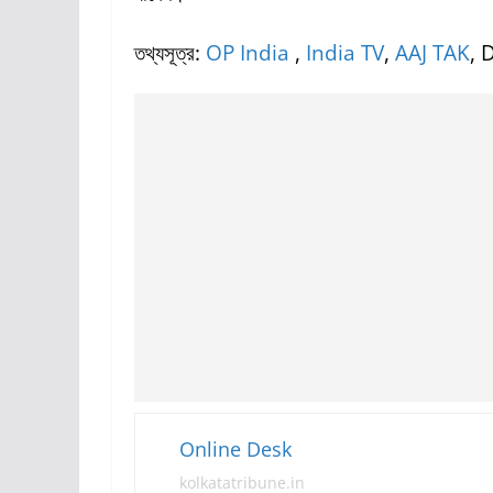
তথ্যসূত্র:
OP India
,
India TV
,
AAJ TAK
,
D
Online Desk
kolkatatribune.in