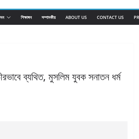
োদন
শিক্ষাঙ্গন
সম্পাদকীয়
ABOUT US
CONTACT US
PR
রভাবে ব্যথিত, মুসলিম যুবক সনাতন ধর্ম