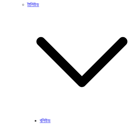
টালিউড
বলিউড