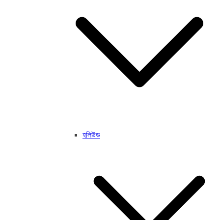
হলিউড