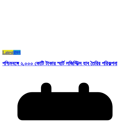
Latest
রাজ্য​
পশ্চিমবঙ্গে ২,০০০ কোটি টাকার স্মার্ট লজিস্টিক্স হাব তৈরির পরিকল্পনা