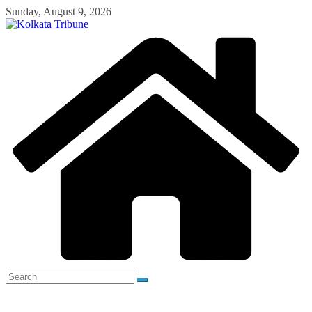
Skip
Sunday, August 9, 2026
to
content