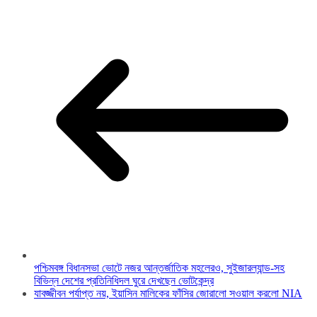
পশ্চিমবঙ্গ বিধানসভা ভোটে নজর আন্তর্জাতিক মহলেরও, সুইজারল্যান্ড-সহ
বিভিন্ন দেশের প্রতিনিধিদল ঘুরে দেখছেন ভোটকেন্দ্র
যাবজ্জীবন পর্যাপ্ত নয়, ইয়াসিন মালিকের ফাঁসির জোরালো সওয়াল করলো NIA