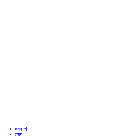
কলকাতা
রাজ্য​