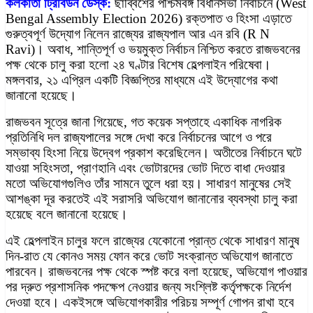
কলকাতা ট্রিবিউন ডেস্ক:
ছাব্বিশের পশ্চিমবঙ্গ বিধানসভা নির্বাচনে (West
Bengal Assembly Election 2026) রক্তপাত ও হিংসা এড়াতে
গুরুত্বপূর্ণ উদ্যোগ নিলেন রাজ্যের রাজ্যপাল আর এন রবি (R N
Ravi)। অবাধ, শান্তিপূর্ণ ও ভয়মুক্ত নির্বাচন নিশ্চিত করতে রাজভবনের
পক্ষ থেকে চালু করা হলো ২৪ ঘণ্টার বিশেষ হেল্পলাইন পরিষেবা।
মঙ্গলবার, ২১ এপ্রিল একটি বিজ্ঞপ্তির মাধ্যমে এই উদ্যোগের কথা
জানানো হয়েছে।
রাজভবন সূত্রে জানা গিয়েছে, গত কয়েক সপ্তাহে একাধিক নাগরিক
প্রতিনিধি দল রাজ্যপালের সঙ্গে দেখা করে নির্বাচনের আগে ও পরে
সম্ভাব্য হিংসা নিয়ে উদ্বেগ প্রকাশ করেছিলেন। অতীতের নির্বাচনে ঘটে
যাওয়া সহিংসতা, প্রাণহানি এবং ভোটারদের ভোট দিতে বাধা দেওয়ার
মতো অভিযোগগুলিও তাঁর সামনে তুলে ধরা হয়। সাধারণ মানুষের সেই
আশঙ্কা দূর করতেই এই সরাসরি অভিযোগ জানানোর ব্যবস্থা চালু করা
হয়েছে বলে জানানো হয়েছে।
এই হেল্পলাইন চালুর ফলে রাজ্যের যেকোনো প্রান্ত থেকে সাধারণ মানুষ
দিন-রাত যে কোনও সময় ফোন করে ভোট সংক্রান্ত অভিযোগ জানাতে
পারবেন। রাজভবনের পক্ষ থেকে স্পষ্ট করে বলা হয়েছে, অভিযোগ পাওয়ার
পর দ্রুত প্রশাসনিক পদক্ষেপ নেওয়ার জন্য সংশ্লিষ্ট কর্তৃপক্ষকে নির্দেশ
দেওয়া হবে। একইসঙ্গে অভিযোগকারীর পরিচয় সম্পূর্ণ গোপন রাখা হবে