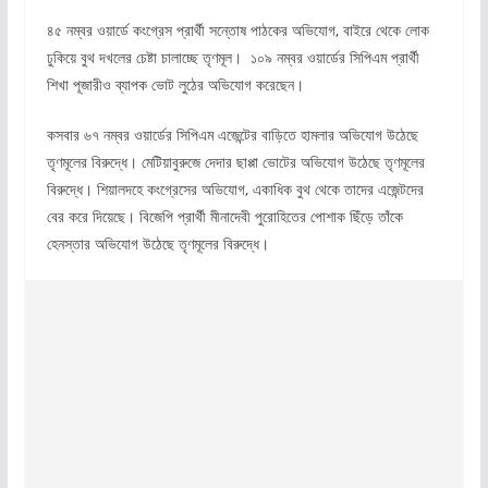
৪৫ নম্বর ওয়ার্ডে কংগ্রেস প্রার্থী সন্তোষ পাঠকের অভিযোগ, বাইরে থেকে লোক
ঢুকিয়ে বুথ দখলের চেষ্টা চালাচ্ছে তৃণমূল। ১০৯ নম্বর ওয়ার্ডের সিপিএম প্রার্থী
শিখা পূজারীও ব্যাপক ভোট লুঠের অভিযোগ করেছেন।
কসবার ৬৭ নম্বর ওয়ার্ডের সিপিএম এজেন্টের বাড়িতে হামলার অভিযোগ উঠেছে
তৃণমূলের বিরুদ্ধে। মেটিয়াবুরুজে দেদার ছাপ্পা ভোটের অভিযোগ উঠেছে তৃণমূলের
বিরুদ্ধে। শিয়ালদহে কংগ্রেসের অভিযোগ, একাধিক বুথ থেকে তাদের এজেন্টদের
বের করে দিয়েছে। বিজেপি প্রার্থী মীনাদেবী পুরোহিতের পোশাক ছিঁড়ে তাঁকে
হেনস্তার অভিযোগ উঠেছে তৃণমূলের বিরুদ্ধে।