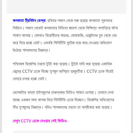
কলকাতা ট্রিবিউন ডেস্ক:
রবিবার সকাল থেকে শুরু হয়েছে কলকাতা পুরসভার
নির্বাচন। সকাল থেকেই কলকাতার বিভিন্ন জায়গা থেকে বিক্ষিপ্ত অশান্তির ঘটনা
সামনে আসছে। কোথাও বিরোধীদের মারধর, বোমাবাজি, এজেন্টদের বুথ থেকে বের
করে দিয়ে ছাপ্পা ভোট। এমনকি সিসিটিভি ফুটেজ বন্ধ করে দেওয়ার অভিযোগ
উঠেছে শাসকদলের বিরুদ্ধে।
পশ্চিমবঙ্গ বিজেপির তরফে টুইট করা হয়েছে। টুইটে দাবি করা হয়েছে একাধিক
কেন্দ্রে CCTV ঢেকে দিচ্ছে তৃণমূল আশ্রিত দুষ্কৃতীরা। CCTV ঢেকে দিয়েই
দেদারে চলছে ছাপ্পা ভোট।
বেলেঘাটার খান্না হাইস্কুলের চাঞ্চল্যকর ভিডিও সামনে এসেছে। যেখানে দেখা
যাচ্ছে একজন সাদা কাগজ দিয়ে সিসিটিভি ঢেকে দিচ্ছেন। বিজেপির অভিযোগের
তীর তৃণমূলের বিরুদ্ধে। যদিও শাসকদলের তরফে তা অস্বীকার করা হয়েছে।
দেখুন CCTV ঢেকে দেওয়ার সেই ভিডিও-