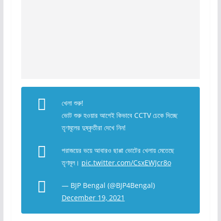
খেলা শুরু!
ভোট শুরু হওয়ার আগেই কিভাবে CCTV ঢেকে দিচ্ছে
তৃণমূলের দুষ্কৃতীরা দেখে নিন!
পরাজয়ের ভয়ে আবারও ছাপ্পা ভোটের খেলায় মেতেছে
তৃণমূল।
pic.twitter.com/CsxEWJcr8o
— BJP Bengal (@BJP4Bengal)
December 19, 2021