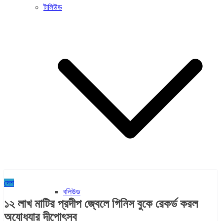
টালিউড
দেশ
বলিউড
১২ লাখ মাটির প্রদীপ জ্বেলে গিনিস বুকে রেকর্ড করল
অযোধ্যার দীপোৎসব