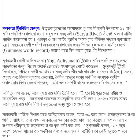
কলকাতা ট্রিবিউন ডেস্ক:
উত্তরপ্রদেশের অযোধ্যায় বুধবার দীপাবলি উপলক্ষে ১২ লাখ
মাটির প্রদীপ জ্বালানো হয়। শুধুমাত্র সরযূ নদীর (Saryu River) তীরেই ৯ লাখ মাটির
প্রদীপ জ্বালানো হয়। এছাড়া ৩ লাখ মাটির প্রদীপ অযোধ্যার বিভিন্ন স্থানে জ্বালানো
হয়। সবচেয়ে বেশী প্রদীপ একসঙ্গে জ্বালানোর জন্য গিনিস বুক অফ ওয়ার্ল্ড রেকর্ডে
(Guinness world record) জায়গা করে নিল অযোধ্যার এই দীপোৎসব।
মুখ্যমন্ত্রী যোগী আদিত্যনাথ (Yogi Adityanath) টুইটারে মাটির প্রদীপের বৃহত্তম
প্রদর্শনের জন্য গিনেস ওয়ার্ল্ড রেকর্ডের শংসাপত্র পোস্ট করেছেন। মুখ্যমন্ত্রী টুইটে
লিখেছেন, ‘পবিত্র নগরী অযোধ্যার সরযূ নদীর তীর আলোর মালায় সেজে উঠেছে। সত্য,
স্নেহ এবং বিশ্বকল্যাণের চেতনায়, বৈদিক মন্ত্রের মধ্যে সর্বাধিক সংখ্যক প্রদীপ
জ্বালানোর বিশ্ব রেকর্ড গড়েছে। এটা ভগবান শ্রী রামের ভক্তদের বিশ্বাসের ফল।’
আদিত্যনাথ বলেন, অযোধ্যায় রাম মন্দির তৈরি হলে এটি হবে বিশ্বের সেরা ধর্মীয় ও
আধ্যাত্মিক শহর। অযোধ্যা ভারতের সাংস্কৃতিক রাজধানী হবে। ২০২৩ সালের মধ্যে
অযোধ্যায় রাম মন্দির নির্মাণ ভক্তদের জন্য খুলে দেওয়া হবে।
সমাজবাদী পার্টিকে নিশানা করে আদিত্যনাথ বলেন, ‘যারা ৩১ বছর আগে রামভক্তদের উপর
গুলি চালাচ্ছিল, তারা এখন আপনাদের ক্ষমতার কাছে মাথা নত করেছে। ভগবান রাম ও
ভগবান শ্রীকৃষ্ণের ভক্তদের উপর ফুল বর্ষণ করা হবে।’ মুখ্যমন্ত্রী বলেন, ‘৩১ বছর
আগে, ১৯৯০ সালের ৩০ অক্টোবর এবং ২ নভেম্বর যা ঘটেছিল তা কেউ ভুলতে পারবে
না।’