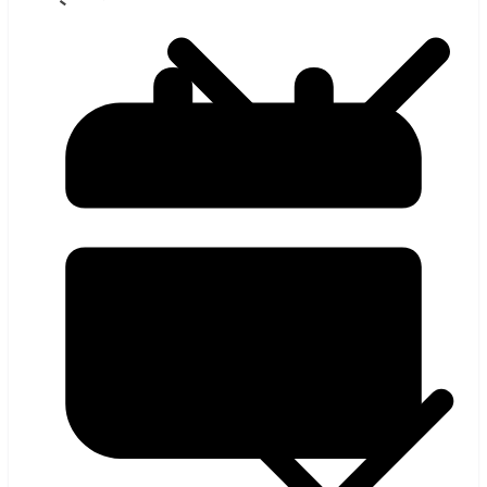
হলিউড