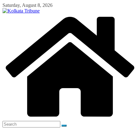
Skip
Saturday, August 8, 2026
to
content