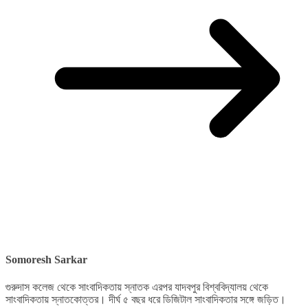
Somoresh Sarkar
গুরুদাস কলেজ থেকে সাংবাদিকতায় স্নাতক এরপর যাদবপুর বিশ্ববিদ্যালয় থেকে
সাংবাদিকতায় স্নাতকোত্তর। দীর্ঘ ৫ বছর ধরে ডিজিটাল সাংবাদিকতার সঙ্গে জড়িত।