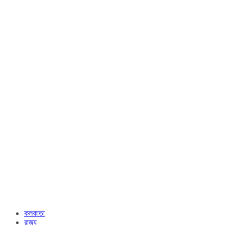
কলকাতা
রাজ্য​