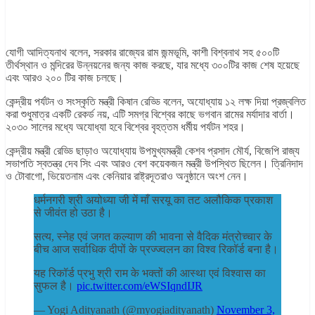
যোগী আদিত্যনাথ বলেন, সরকার রাজ্যের রাম জন্মভূমি, কাশী বিশ্বনাথ সহ ৫০০টি
তীর্থস্থান ও মন্দিরের উন্নয়নের জন্য কাজ করছে, যার মধ্যে ৩০০টির কাজ শেষ হয়েছে
এবং আরও ২০০ টির কাজ চলছে।
কেন্দ্রীয় পর্যটন ও সংস্কৃতি মন্ত্রী কিষান রেড্ডি বলেন, অযোধ্যায় ১২ লক্ষ দিয়া প্রজ্বলিত
করা শুধুমাত্র একটি রেকর্ড নয়, এটি সমগ্র বিশ্বের কাছে ভগবান রামের মর্যাদার বার্তা।
২০৩০ সালের মধ্যে অযোধ্যা হবে বিশ্বের বৃহত্তম ধর্মীয় পর্যটন শহর।
কেন্দ্রীয় মন্ত্রী রেড্ডি ছাড়াও অযোধ্যায় উপমুখ্যমন্ত্রী কেশব প্রসাদ মৌর্য, বিজেপি রাজ্য
সভাপতি স্বতন্ত্র দেব সিং এবং আরও বেশ কয়েকজন মন্ত্রী উপস্থিত ছিলেন। ত্রিনিদাদ
ও টোবাগো, ভিয়েতনাম এবং কেনিয়ার রাষ্ট্রদূতরাও অনুষ্ঠানে অংশ নেন।
धर्मनगरी श्री अयोध्या जी में माँ सरयू का तट अलौकिक प्रकाश
से जीवंत हो उठा है।
सत्य, स्नेह एवं जगत कल्याण की भावना से वैदिक मंत्रोच्चार के
बीच आज सर्वाधिक दीपों के प्रज्ज्वलन का विश्व रिकॉर्ड बना है।
यह रिकॉर्ड प्रभु श्री राम के भक्तों की आस्था एवं विश्वास का
सुफल है।
pic.twitter.com/eWSIqndIJR
— Yogi Adityanath (@myogiadityanath)
November 3,