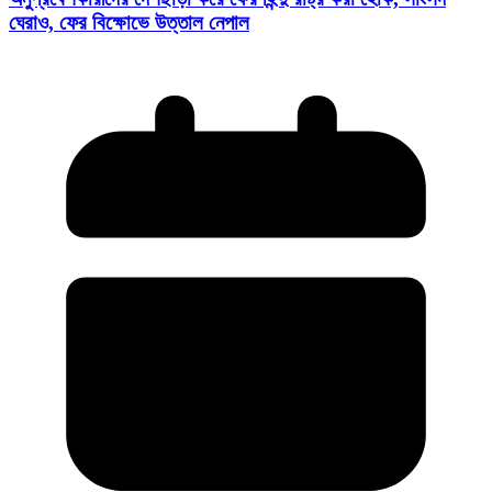
ঘেরাও, ফের বিক্ষোভে উত্তাল নেপাল