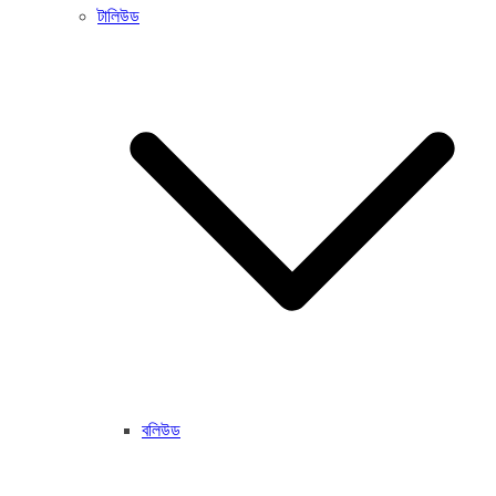
টালিউড
বলিউড