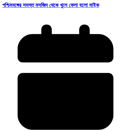
পশ্চিমবঙ্গের সমস্ত মসজিদ থেকে খুলে ফেলা হলো মাইক