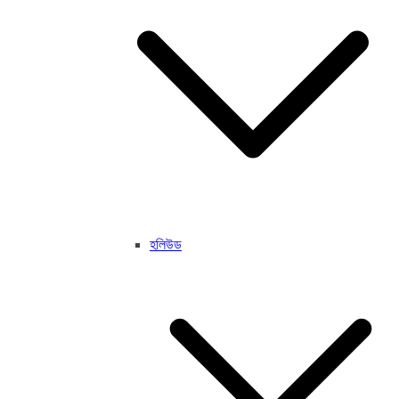
হলিউড