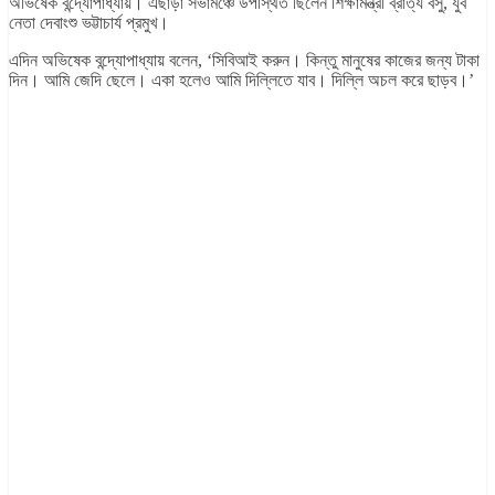
অভিষেক বন্দ্যোপাধ্যায়। এছাড়া সভামঞ্চে উপস্থিত ছিলেন শিক্ষামন্ত্রী ব্রাত্য বসু, যুব
নেতা দেবাংশু ভট্টাচার্য প্রমুখ।
এদিন অভিষেক বন্দ্যোপাধ্যায় বলেন, ‘সিবিআই করুন। কিন্তু মানুষের কাজের জন্য টাকা
দিন। আমি জেদি ছেলে। একা হলেও আমি দিল্লিতে যাব। দিল্লি অচল করে ছাড়ব।’