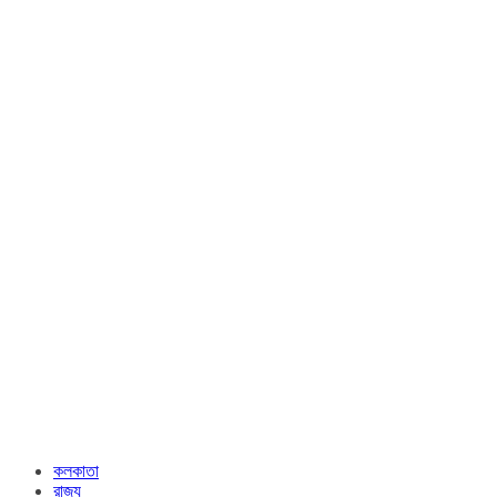
কলকাতা
রাজ্য​