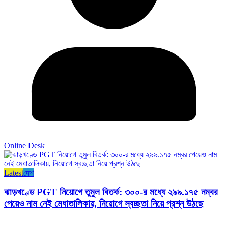
Online Desk
Latest
দেশ
ঝাড়খণ্ডে PGT নিয়োগে তুমুল বিতর্ক: ৩০০-র মধ্যে ২৯৯.১৭৫ নম্বর
পেয়েও নাম নেই মেধাতালিকায়, নিয়োগে স্বচ্ছতা নিয়ে প্রশ্ন উঠছে