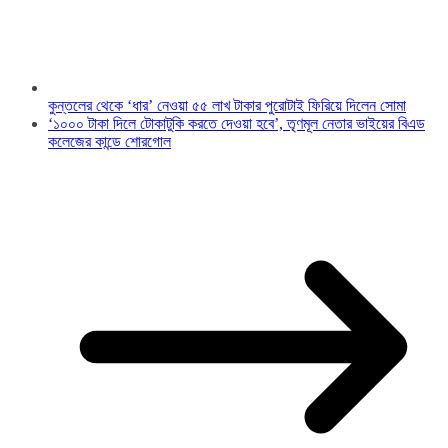
কুন্তলের থেকে ‘ধার’ নেওয়া ৫৫ লাখ টাকার পুরোটাই ফিরিয়ে দিলেন সোমা
‘১০০০ টাকা দিলে টোকাটুকি করতে দেওয়া হবে’, তৃণমূল নেতার ভাইয়ের বিএড
কলেজের কান্ডে শোরগোল