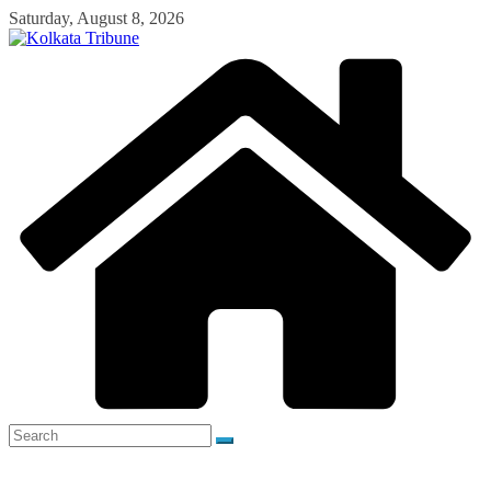
Skip
Saturday, August 8, 2026
to
content