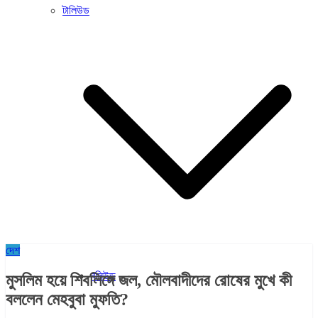
টালিউড
দেশ
বলিউড
মুসলিম হয়ে শিবলিঙ্গে জল, মৌলবাদীদের রোষের মুখে কী
বললেন মেহবুবা মুফতি?