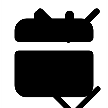
হলিউড