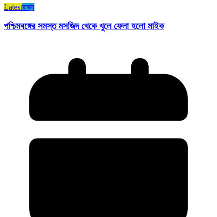
Latest
রাজ্য​
পশ্চিমবঙ্গের সমস্ত মসজিদ থেকে খুলে ফেলা হলো মাইক