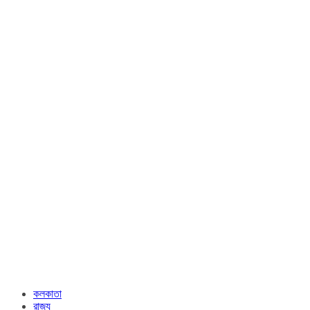
কলকাতা
রাজ্য​