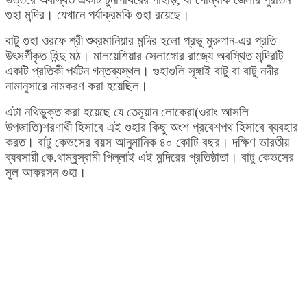
গুহা মন্দির। যেখানে পর্যাক্রমকি গুহা রয়েছে।
বাটু গুহা ওরফে শ্রী শুব্রমানিয়ার মন্দির হলো প্রভু মুরুগান-এর প্রতি
উৎসর্গীকৃত হিন্দু মঠ। মালয়েশিয়ার সেলাঙ্গোর রাজ্যে অবস্থিত মন্দিরটি
একটি প্রতিকী পর্যটন গন্তব্যস্থল। গুহাগুলি সূঙ্গাই বাটু বা বাটু নদীর
নামানুসারে নামকরণ করা হয়েছিল।
এটা নথিভুক্ত করা হয়েছে যে তেমূয়ান লোকেরা(ওরাং আসলি
উপজাতি)শরণার্থী হিসাবে এই গুহার কিছু অংশ প্রবেশপথ হিসাবে ব্যবহার
করত। বাটু কেভসের বয়স আনুমানিক ৪০ কোটি বছর। দক্ষিণ ভারতীয়
ব্যবসায়ী কে.থাম্বুস্বামী পিল্লাই এই মন্দিরের প্রতিষ্ঠাতা। বাটু কেভসের
মূল আকরসন গুহা।