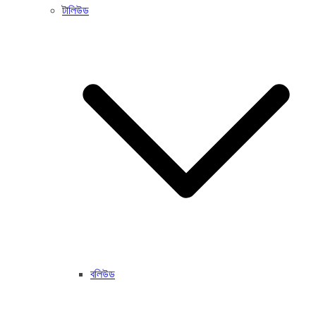
টালিউড
বলিউড