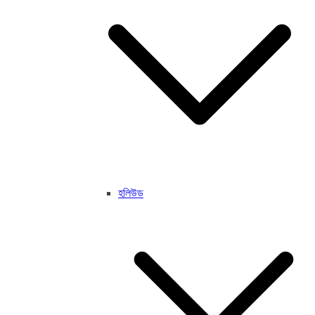
হলিউড