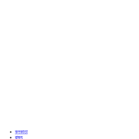
কলকাতা
রাজ্য​