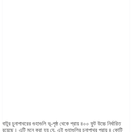
বাটুর চুনাপাথরের গুহাগুলি ভূ-পৃষ্ঠ থেকে প্রায় ৪০০ ফুট উচ্চে নির্ধারিত
রয়েছে। এটি মনে করা হয় যে, এই গুহাগুলির চুনাপাথর প্রায় ৪ কোটি