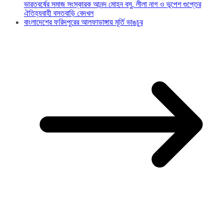
ভারতবর্ষের সমাজ সংস্কারক আনন্দ মোহন বসু, লীলা নাগ ও ভূপেশ গুপ্তের
ঐতিহ্যবাহী বসতবাড়ি বেদখল
বাংলাদেশের ফরিদপুরের আলফাডাঙ্গায় মূর্তি ভাঙচুর