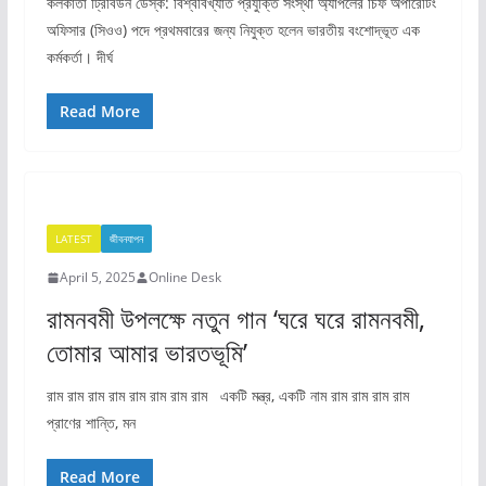
কলকাতা ট্রিবিউন ডেস্ক: বিশ্ববিখ্যাত প্রযুক্তি সংস্থা অ্যাপলের চিফ অপারেটিং
অফিসার (সিওও) পদে প্রথমবারের জন্য নিযুক্ত হলেন ভারতীয় বংশোদ্ভূত এক
কর্মকর্তা। দীর্ঘ
Read More
LATEST
জীবনযাপন
April 5, 2025
Online Desk
রামনবমী উপলক্ষে নতুন গান ‘ঘরে ঘরে রামনবমী,
তোমার আমার ভারতভূমি’
রাম রাম রাম রাম রাম রাম রাম রাম একটি মন্ত্র, একটি নাম রাম রাম রাম রাম
প্রাণের শান্তি, মন
Read More