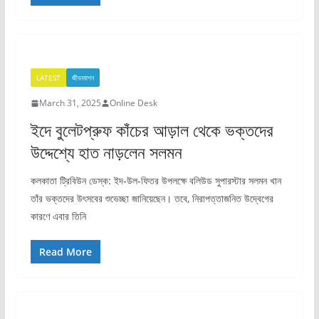
LATEST
জীবনযাপন
March 31, 2025
Online Desk
ইদে বুলেটপ্রুফ কাঁচের আড়াল থেকে ভক্তদের
উদ্দেশ্যে হাত নাড়লেন সলমন
কলকাতা ট্রিবিউন ডেস্ক: ইদ-উল-ফিতর উপলক্ষে বলিউড সুপারস্টার সলমন খান
তাঁর ভক্তদের উৎসবের শুভেচ্ছা জানিয়েছেন। তবে, নিরাপত্তাজনিত উদ্বেগের
কারণে এবার তিনি
Read More