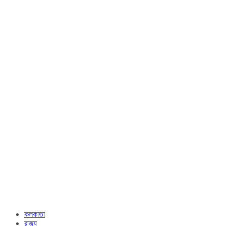
কলকাতা
রাজ্য​