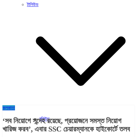
টালিউড
কলকাতা
বলিউড
‘সব নিয়োগে সন্দেহ রয়েছে, প্রয়োজনে সমস্ত নিয়োগ
খারিজ করব’, এবার SSC চেয়ারম্যানকে হাইকোর্টে তলব