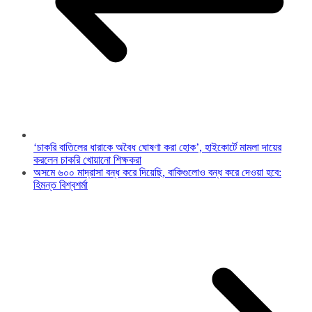
‘চাকরি বাতিলের ধারাকে অবৈধ ঘোষণা করা হোক’, হাইকোর্টে মামলা দায়ের
করলেন চাকরি খোয়ানো শিক্ষকরা
অসমে ৬০০ মাদ্রাসা বন্ধ করে দিয়েছি, বাকিগুলোও বন্ধ করে দেওয়া হবে:
হিমন্ত বিশ্বশর্মা