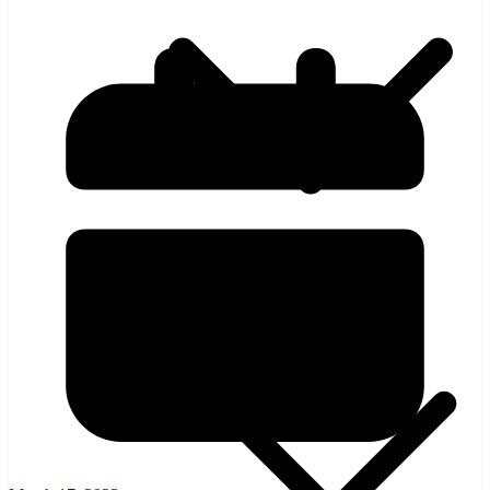
হলিউড