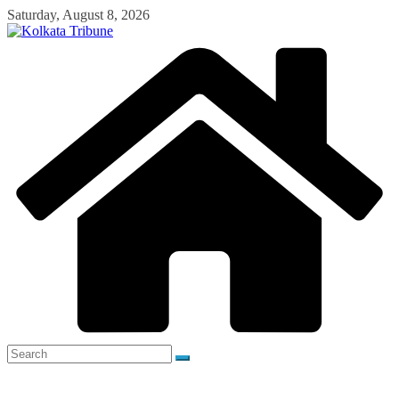
Skip
Saturday, August 8, 2026
to
content