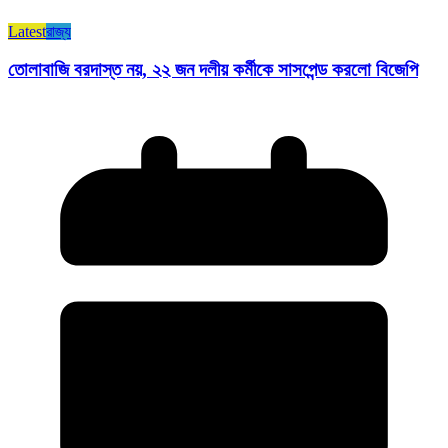
Latest
রাজ্য​
তোলাবাজি বরদাস্ত নয়, ২২ জন দলীয় কর্মীকে সাসপেন্ড করলো বিজেপি