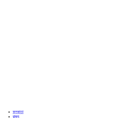
কলকাতা
রাজ্য​