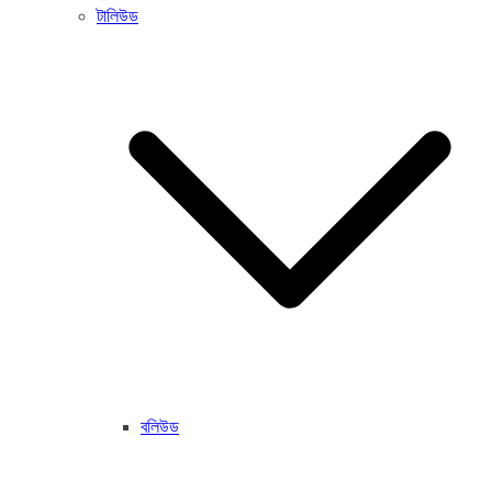
টালিউড
বলিউড