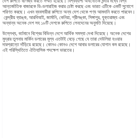
দেশ রুপিতে বাণিজ্য করতে সম্মত হয়েছে। বিশ্বব্যাপী অর্থনৈতিক মন্দার মধ্যে বিশ্ব
আন্তর্জাতিক বাজারকে ডি-ডলারাইজ করার চেষ্টা করছে এবং ভারত এটিকে একটি সুযোগে
পরিণত করছে। এখন ব্যবসায়ীরা রুপিতে অন্য দেশ থেকে পণ্য আমদানি করতে পারবেন।
কেন্দ্রীয় ব্যাঙ্ক, আরবিআই, জার্মানি, কেনিয়া, শ্রীলঙ্কা, সিঙ্গাপুর, যুক্তরাজ্য এবং
অন্যান্য অনেক দেশ সহ ১৮টি দেশকে রুপিতে লেনদেনের অনুমতি দিয়েছে।
উল্লেখ্য, বর্তমানে বিশ্বের বিভিন্ন দেশে আর্থিক সমস্যা দেখা দিয়েছে। অনেক দেশের
মুদ্রার তুলনায় মার্কিন ডলারের মূল্য এতটাই বেড়ে গেছে যে তারা দেউলিয়া হওয়ার
দারপ্রান্তে দাঁড়িয়ে রয়েছে। কোনও কোনও দেশে আবার ডলারের যোগান কম রয়েছে।
এই পরিস্থিতিতে ঐতিহাসিক পদক্ষেপ ভারতের।