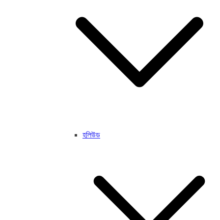
হলিউড