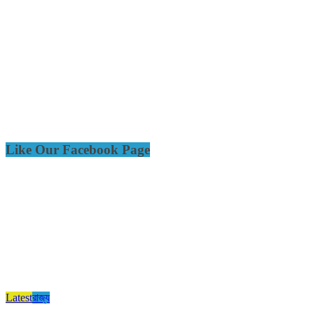
Like Our Facebook Page
Latest
রাজ্য​