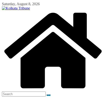
Skip
Saturday, August 8, 2026
to
content