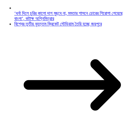
‘ধর্না দিলে চুরির কালো দাগ মুছবে না, মমতার শাসনে চোরের শিরোপা পেয়েছে
বাংলা’, কটাক্ষ অগ্নিমিত্রার
বিশ্বের তৃতীয় বৃহত্তম ক্রিকেট স্টেডিয়াম তৈরি হচ্ছে জয়পুরে