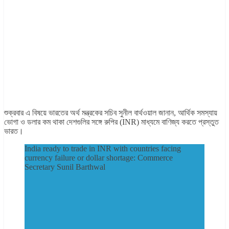
শুক্রবার এ বিষয়ে ভারতের অর্থ মন্ত্রকের সচিব সুনীল বার্থওয়াল জানান, আর্থিক সমস্যায়
ভোগা ও ডলার কম থাকা দেশগুলির সঙ্গে রুপির (INR) মাধ্যমে বাণিজ্য করতে প্রস্তুত
ভারত।
India ready to trade in INR with countries facing
currency failure or dollar shortage: Commerce
Secretary Sunil Barthwal