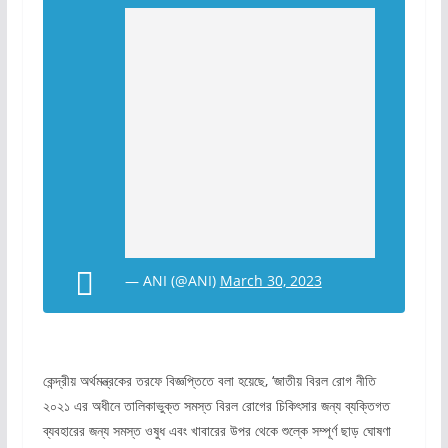
— ANI (@ANI)
March 30, 2023
কেন্দ্রীয় অর্থমন্ত্রকের তরফে বিজ্ঞপ্তিতে বলা হয়েছে, ‘জাতীয় বিরল রোগ নীতি
২০২১ এর অধীনে তালিকাভুক্ত সমস্ত বিরল রোগের চিকিৎসার জন্য ব্যক্তিগত
ব্যবহারের জন্য সমস্ত ওষুধ এবং খাবারের উপর থেকে শুল্কে সম্পূর্ণ ছাড় ঘোষণা