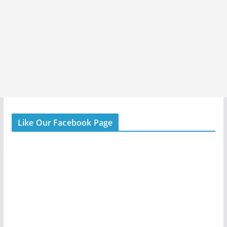
Like Our Facebook Page
তোলাবাজি বরদাস্ত নয়, ২২ জন দলীয় কর্মীকে সাসপেন্ড করলো বিজেপি