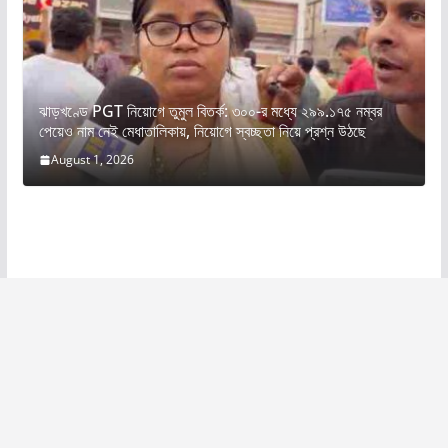
ঝাড়খণ্ডে PGT নিয়োগে তুমুল বিতর্ক: ৩০০-র মধ্যে ২৯৯.১৭৫ নম্বর
পেয়েও নাম নেই মেধাতালিকায়, নিয়োগে স্বচ্ছতা নিয়ে প্রশ্ন উঠছে
August 1, 2026