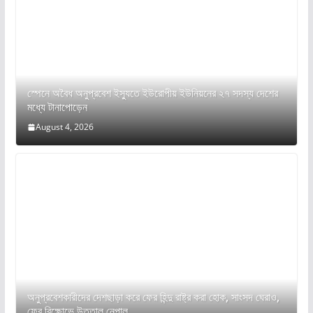
স্পেনে অবৈধ অনুপ্রবেশ ইস্যুতে ইউরোপীয় ইউনিয়নের ২৭ সদস্য দেশের
মধ্যে টানাপোড়েন
August 4, 2026
অনুপ্রবেশকারীদের দেশছাড়া করে ফের হিন্দু রাষ্ট্র করা হোক, সাংসদ ঘেরাও,
ফের বিক্ষোভে উত্তাল নেপাল