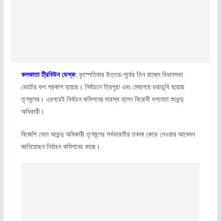
কলকাতা ট্রিবিউন ডেস্ক
: বৃহস্পতিবার উত্তর-পূর্বের তিন রাজ্যে বিধানসভা
ভোটের ফল প্রকাশ হয়েছে। নির্বাচনে ত্রিপুরা এবং মেঘালয়ে ভরাডুবি হয়েছে
তৃণমূলের। এরপরেই নির্বাচন কমিশনের দারস্থ হলেন বিরোধী দলনেতা শুভেন্দু
অধিকারী।
বিজেপি নেতা শুভেন্দু অধিকারী তৃণমূলের সর্বভারতীয় তকমা কেড়ে নেওয়ার আবেদন
জানিয়েছেন নির্বাচন কমিশনের কাছে।