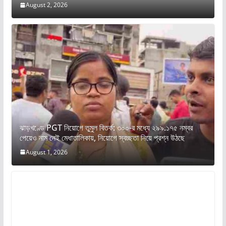
August 2, 2026
ঝাড়খণ্ডে PGT নিয়োগে তুমুল বিতর্ক: ৩০০-র মধ্যে ২৯৯.১৭৫ নম্বর
পেয়েও নাম নেই মেধাতালিকায়, নিয়োগে স্বচ্ছতা নিয়ে প্রশ্ন উঠছে
August 1, 2026