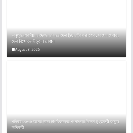
অনুপ্রবেশকারীদের দেশছাড়া করে ফের হিন্দু রাষ্ট্র করা হোক, সাংসদ ঘেরাও,
ফের বিক্ষোভে উত্তাল নেপাল
August 3, 2026
শনিবার ৫৯৬৬ জনের হাতে নাগরিকত্বের শংসাপত্র দিলেন মুখ্যমন্ত্রী শুভেন্দু
অধিকারী