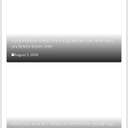
অনুপ্রবেশকারীদের দেশছাড়া করে ফের হিন্দু রাষ্ট্র করা হোক, সাংসদ ঘেরাও,
ফের বিক্ষোভে উত্তাল নেপাল
August 3, 2026
শনিবার ৫৯৬৬ জনের হাতে নাগরিকত্বের শংসাপত্র দিলেন মুখ্যমন্ত্রী শুভেন্দু