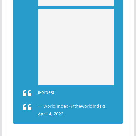
(Forbes)
— World Index (@theworldindex)
April 4, 2023