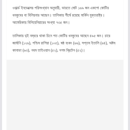
ওয়ার্ল্ড ইনডেক্সের পরিসংখ্যান অনুযায়ী, ভারতে মোট ১৬৯ জন একশো কোটির
ধনকুবের বা বিলিয়নার আছেন। তালিকায় শীর্ষে রয়েছে মার্কিন যুক্তরাষ্ট্র।
আমেরিকায় বিলিয়েনিয়ারের সংখ্যা ৭৩৫ জন।
তালিকায় দুই নম্বরে থাকা চিনে শত কোটির ধনকুবের আছেন ৪৯৫ জন। চারে
জার্মানি (১২৬), পশ্চিম রাশিয়া (১০৫), ষষ্ঠ হংকং (৬৬), সপ্তম ইতালি (৬৪), অষ্টম
কানাডা (৬৩), নবম তাইওয়ান (৫২), দশম ব্রিটেন (৫২)।