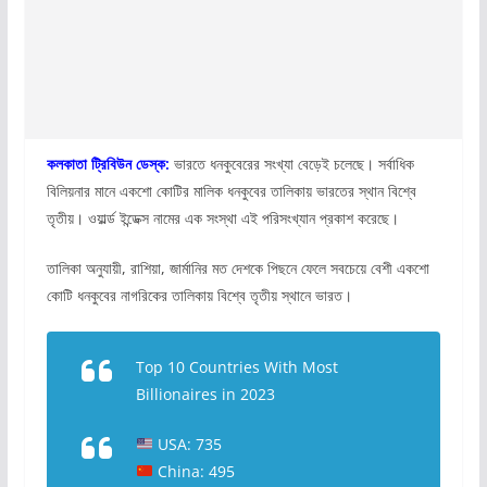
কলকাতা ট্রিবিউন ডেস্ক:
ভারতে ধনকুবেরের সংখ্যা বেড়েই চলেছে। সর্বাধিক
বিলিয়নার মানে একশো কোটির মালিক ধনকুবের তালিকায় ভারতের স্থান বিশ্বে
তৃতীয়। ওয়ার্ল্ড ইন্ডেক্স নামের এক সংস্থা এই পরিসংখ্যান প্রকাশ করেছে।
তালিকা অনুযায়ী, রাশিয়া, জার্মানির মত দেশকে পিছনে ফেলে সবচেয়ে বেশী একশো
কোটি ধনকুবের নাগরিকের তালিকায় বিশ্বে তৃতীয় স্থানে ভারত।
Top 10 Countries With Most
Billionaires in 2023
USA: 735
China: 495