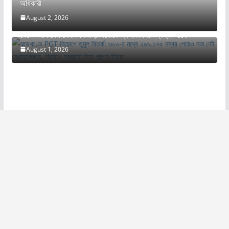
অধিকারী
August 2, 2026
ঝাড়খণ্ডে PGT নিয়োগে তুমুল বিতর্ক: ৩০০-র মধ্যে ২৯৯.১৭৫ নম্বর
পেয়েও নাম নেই মেধাতালিকায়, নিয়োগে স্বচ্ছতা নিয়ে প্রশ্ন উঠছে
August 1, 2026