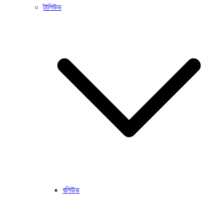
টালিউড
বলিউড