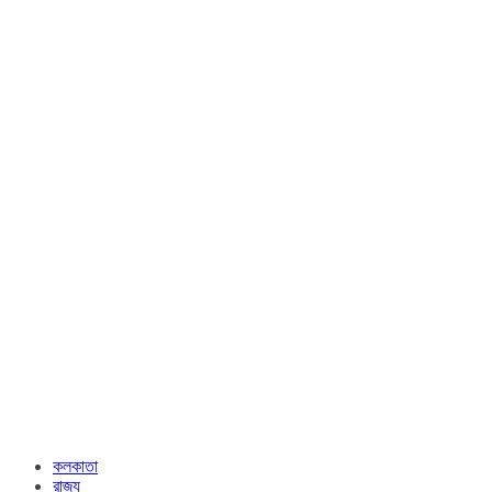
কলকাতা
রাজ্য​