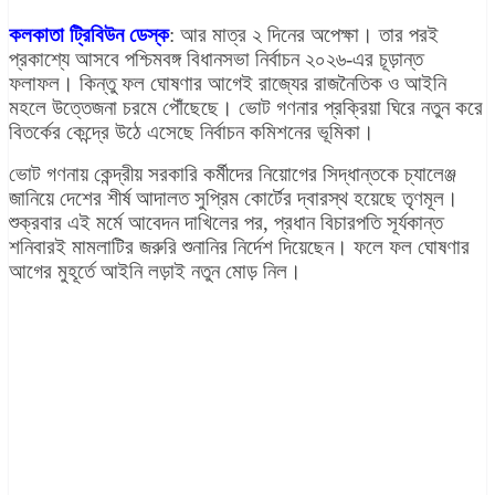
কলকাতা ট্রিবিউন ডেস্ক
: আর মাত্র ২ দিনের অপেক্ষা। তার পরই
প্রকাশ্যে আসবে পশ্চিমবঙ্গ বিধানসভা নির্বাচন ২০২৬-এর চূড়ান্ত
ফলাফল। কিন্তু ফল ঘোষণার আগেই রাজ্যের রাজনৈতিক ও আইনি
মহলে উত্তেজনা চরমে পৌঁছেছে। ভোট গণনার প্রক্রিয়া ঘিরে নতুন করে
বিতর্কের কেন্দ্রে উঠে এসেছে নির্বাচন কমিশনের ভূমিকা।
ভোট গণনায় কেন্দ্রীয় সরকারি কর্মীদের নিয়োগের সিদ্ধান্তকে চ্যালেঞ্জ
জানিয়ে দেশের শীর্ষ আদালত সুপ্রিম কোর্টের দ্বারস্থ হয়েছে তৃণমূল।
শুক্রবার এই মর্মে আবেদন দাখিলের পর, প্রধান বিচারপতি সূর্যকান্ত
শনিবারই মামলাটির জরুরি শুনানির নির্দেশ দিয়েছেন। ফলে ফল ঘোষণার
আগের মুহূর্তে আইনি লড়াই নতুন মোড় নিল।