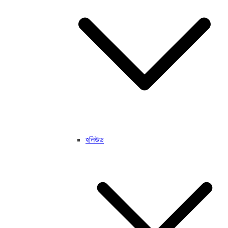
হলিউড