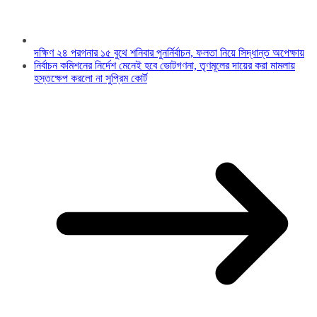
দক্ষিণ ২৪ পরগনার ১৫ বুথে শনিবার পুনর্নির্বাচন, ফলতা নিয়ে সিদ্ধান্ত অপেক্ষায়
নির্বাচন কমিশনের নির্দেশ মেনেই হবে ভোটগণনা, তৃণমূলের দায়ের করা মামলায়
হস্তক্ষেপ করলো না সুপ্রিম কোর্ট