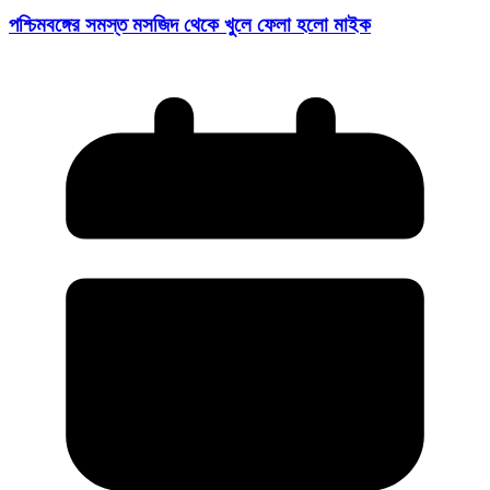
পশ্চিমবঙ্গের সমস্ত মসজিদ থেকে খুলে ফেলা হলো মাইক