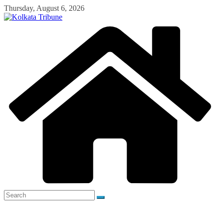
Skip
Thursday, August 6, 2026
to
content