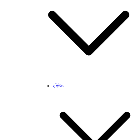
হলিউড