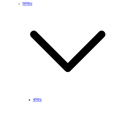
টালিউড
বলিউড