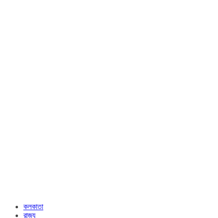
কলকাতা
রাজ্য​