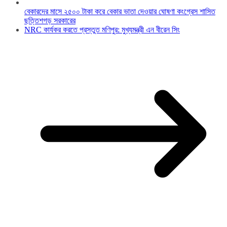
বেকারদের মাসে ২৫০০ টাকা করে বেকার ভাতা দেওয়ার ঘোষণা কংগ্রেস শাসিত
ছত্তিশগড় সরকারের
NRC কার্যকর করতে প্রস্তুত মণিপুর: মুখ্যমন্ত্রী এন বীরেন সিং