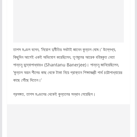
তাপস মণ্ডল বলেন, ‘নিয়োগ দুর্নীতির সবটাই জানেন কুন্তল ঘোষ।’ উল্লেখ্য,
কিছুদিন আগেই একই অভিযোগ করেছিলেন, তৃণমূলের আরেক বহিষ্কৃত নেতা
শান্তনু বন্দ্যোপাধ্যায়ও (Shantanu Banerjee)। শান্তনু জানিয়েছিলেন,
‘কুন্তল অয়ন শীলের কাছ থেকে টাকা নিয়ে প্রাক্তন শিক্ষামন্ত্রী পার্থ চট্টোপাধ্যায়ের
কাছে পৌঁছে দিতেন।’
প্রসঙ্গত, তাপস মণ্ডলের থেকেই কুন্তলের সন্ধান পেয়েছিল।