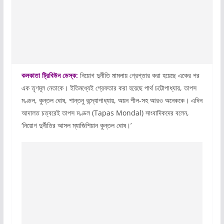
কলকাতা ট্রিবিউন ডেস্ক:
নিয়োগ দুর্নীতি মামলায় গ্রেপ্তার করা হয়েছে একের পর
এক তৃণমূল নেতাকে। ইতিমধ্যেই গ্রেফতার করা হয়েছে পার্থ চট্টোপাধ্যায়, তাপস
মণ্ডল, কুন্তল ঘোষ, শান্তনু বন্দ্যোপাধ্যায়, অয়ন শীল-সহ আরও অনেককে। এদিন
আদালত চত্বরেই তাপস মণ্ডল (Tapas Mondal) সাংবাদিকদের বলেন,
‘নিয়োগ দুর্নীতির আসল ম্যাজিশিয়ান কুন্তল ঘোষ।’