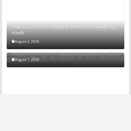
শনিবার ৫৯৬৬ জনের হাতে নাগরিকত্বের শংসাপত্র দিলেন মুখ্যমন্ত্রী শুভেন্দু
অধিকারী
August 2, 2026
ঝাড়খণ্ডে PGT নিয়োগে তুমুল বিতর্ক: ৩০০-র মধ্যে ২৯৯.১৭৫ নম্বর
পেয়েও নাম নেই মেধাতালিকায়, নিয়োগে স্বচ্ছতা নিয়ে প্রশ্ন উঠছে
August 1, 2026