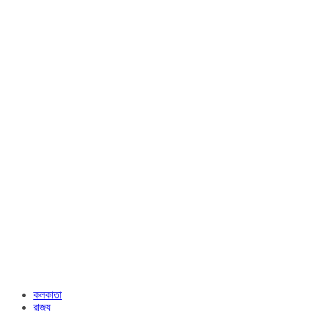
কলকাতা
রাজ্য​