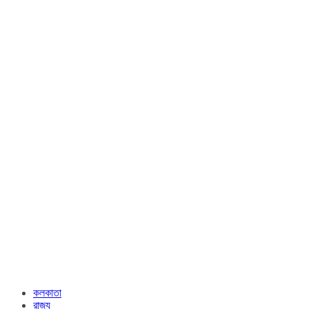
কলকাতা
রাজ্য​