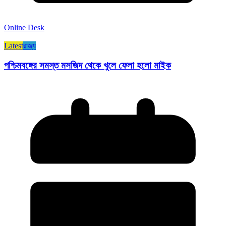
Online Desk
Latest
রাজ্য​
পশ্চিমবঙ্গের সমস্ত মসজিদ থেকে খুলে ফেলা হলো মাইক