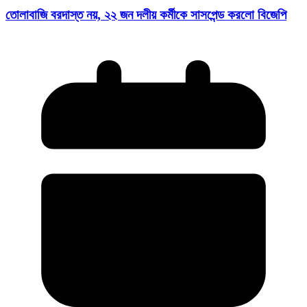
তোলাবাজি বরদাস্ত নয়, ২২ জন দলীয় কর্মীকে সাসপেন্ড করলো বিজেপি