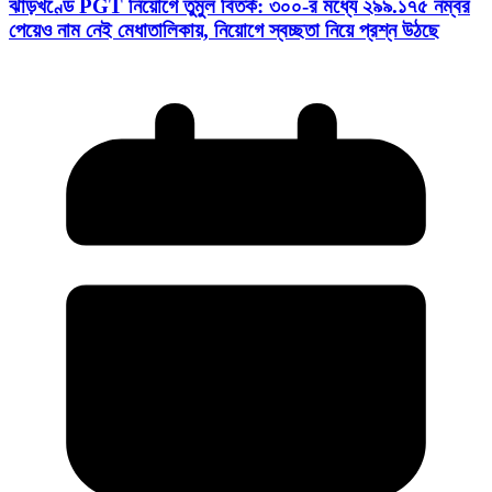
ঝাড়খণ্ডে PGT নিয়োগে তুমুল বিতর্ক: ৩০০-র মধ্যে ২৯৯.১৭৫ নম্বর
পেয়েও নাম নেই মেধাতালিকায়, নিয়োগে স্বচ্ছতা নিয়ে প্রশ্ন উঠছে