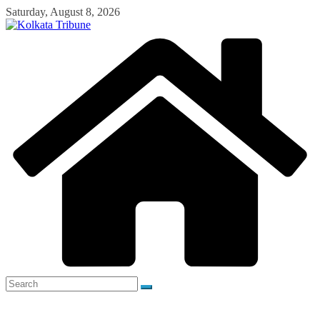
Skip
Saturday, August 8, 2026
to
content