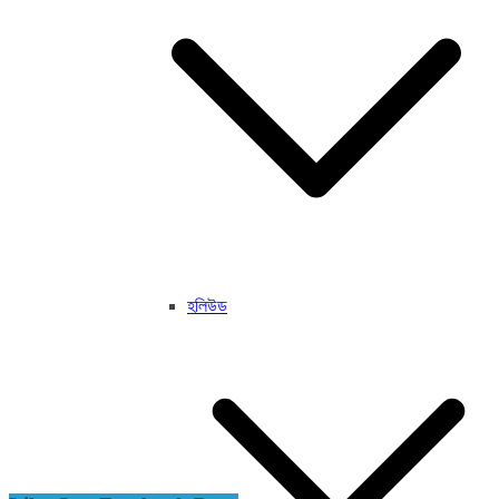
হলিউড