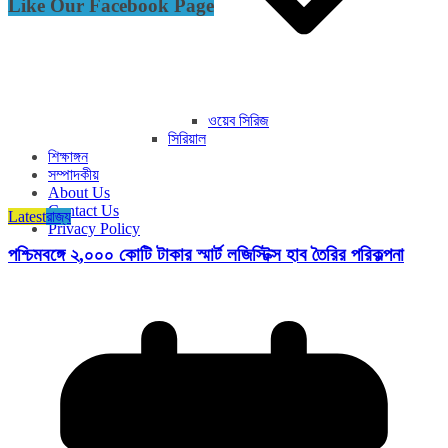
Like Our Facebook Page
ওয়েব সিরিজ
সিরিয়াল
শিক্ষাঙ্গন
সম্পাদকীয়
About Us
Contact Us
Latest
রাজ্য​
Privacy Policy
পশ্চিমবঙ্গে ২,০০০ কোটি টাকার স্মার্ট লজিস্টিক্স হাব তৈরির পরিকল্পনা