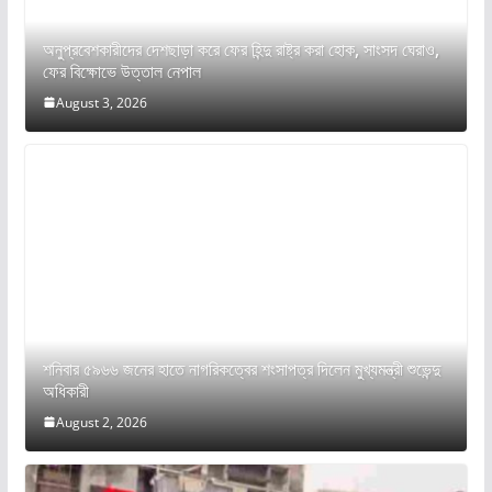
অনুপ্রবেশকারীদের দেশছাড়া করে ফের হিন্দু রাষ্ট্র করা হোক, সাংসদ ঘেরাও,
ফের বিক্ষোভে উত্তাল নেপাল
August 3, 2026
শনিবার ৫৯৬৬ জনের হাতে নাগরিকত্বের শংসাপত্র দিলেন মুখ্যমন্ত্রী শুভেন্দু
অধিকারী
August 2, 2026