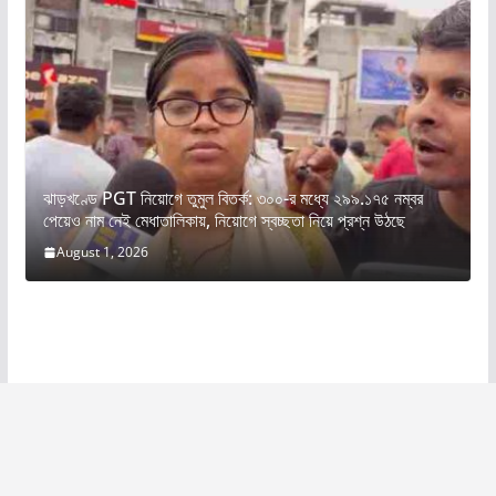
ঝাড়খণ্ডে PGT নিয়োগে তুমুল বিতর্ক: ৩০০-র মধ্যে ২৯৯.১৭৫ নম্বর
পেয়েও নাম নেই মেধাতালিকায়, নিয়োগে স্বচ্ছতা নিয়ে প্রশ্ন উঠছে
August 1, 2026