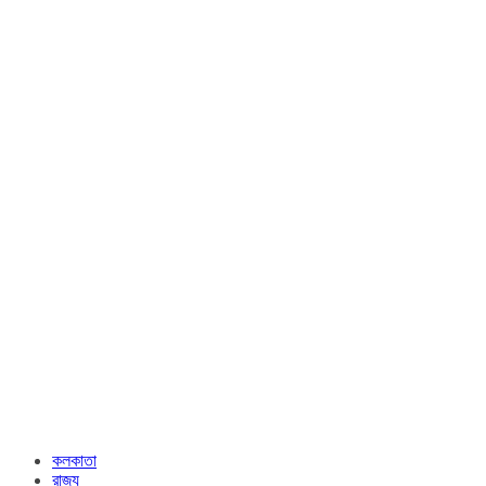
কলকাতা
রাজ্য​