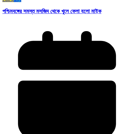
পশ্চিমবঙ্গের সমস্ত মসজিদ থেকে খুলে ফেলা হলো মাইক