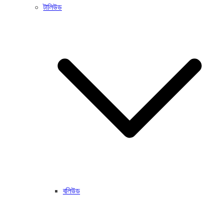
টালিউড
বলিউড