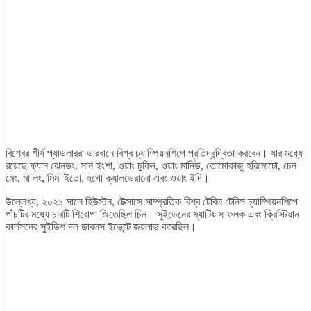
বিশ্বের শীর্ষ প্যাডলাররা ডারবানে বিশ্ব চ্যাম্পিয়নশিপে প্রতিদ্বন্দ্বিতা করবেন। যার মধ্যে
রয়েছে ফ্যান ঝেনডং, সান ইংশা, ওয়াং চুকিন, ওয়াং মানিউ, তোমোকাজু হরিমোটো, চেন
মেং, মা লং, মিমা ইতো, হুগো ক্যালডেরানো এবং ওয়াং ইদি।
উল্লেখ্য, ২০২১ সালে হিউস্টন, টেক্সাসে সাম্প্রতিক বিশ্ব টেবিল টেনিস চ্যাম্পিয়নশিপে
পাঁচটির মধ্যে চারটি শিরোপা জিতেছিল চিন। সুইডেনের ম্যাটিয়াস ফলক এবং ক্রিস্টিয়ান
কার্লসনের সুইডিশ দল ডাবলস ইভেন্টে জয়লাভ করেছিল।