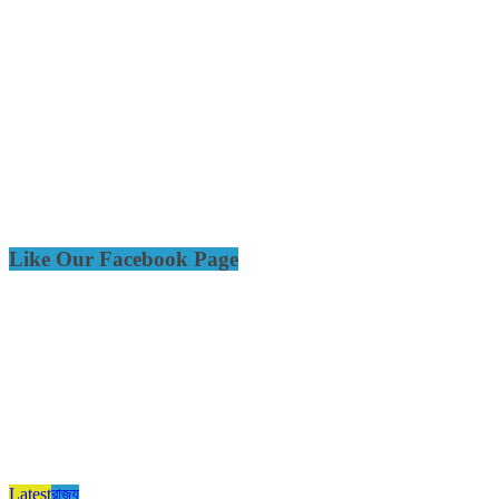
Like Our Facebook Page
Latest
রাজ্য​