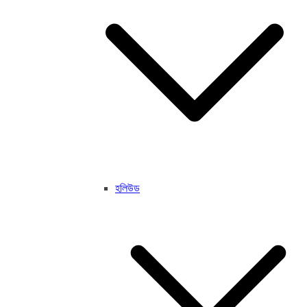
হলিউড