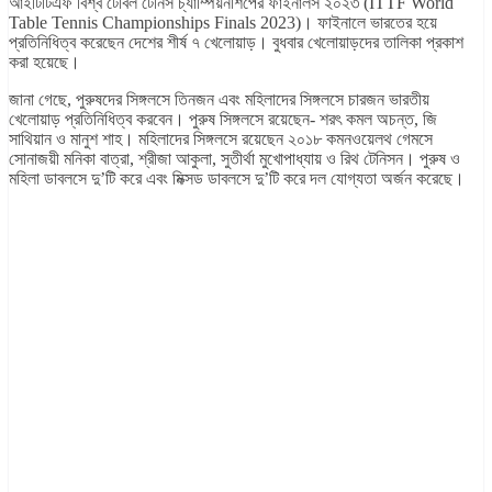
আইটিটিএফ বিশ্ব টেবিল টেনিস চ্যাম্পিয়নশিপের ফাইনালস ২০২৩ (ITTF World
Table Tennis Championships Finals 2023)। ফাইনালে ভারতের হয়ে
প্রতিনিধিত্ব করেছেন দেশের শীর্ষ ৭ খেলোয়াড়। বুধবার খেলোয়াড়দের তালিকা প্রকাশ
করা হয়েছে।
জানা গেছে, পুরুষদের সিঙ্গলসে তিনজন এবং মহিলাদের সিঙ্গলসে চারজন ভারতীয়
খেলোয়াড় প্রতিনিধিত্ব করবেন। পুরুষ সিঙ্গলসে রয়েছেন- শরৎ কমল অচন্ত, জি
সাথিয়ান ও মানুশ শাহ। মহিলাদের সিঙ্গলসে রয়েছেন ২০১৮ কমনওয়েলথ গেমসে
সোনাজয়ী মনিকা বাত্রা, শ্রীজা আকুলা, সুতীর্থা মুখোপাধ্যায় ও রিথ টেনিসন। পুরুষ ও
মহিলা ডাবলসে দু’টি করে এবং মিক্সড ডাবলসে দু’টি করে দল যোগ্যতা অর্জন করেছে।