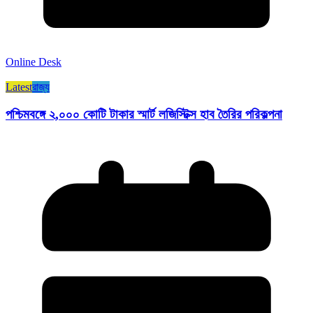
Online Desk
Latest
রাজ্য​
পশ্চিমবঙ্গে ২,০০০ কোটি টাকার স্মার্ট লজিস্টিক্স হাব তৈরির পরিকল্পনা