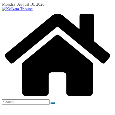
Skip
Monday, August 10, 2026
to
content