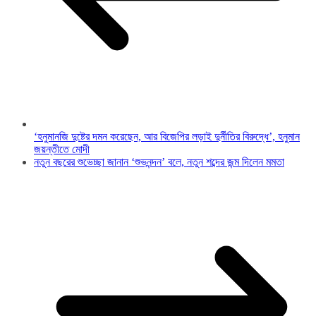
‘হনুমানজি দুষ্টের দমন করেছেন, আর বিজেপির লড়াই দুর্নীতির বিরুদ্ধে’, হনুমান
জয়ন্তীতে মোদী
নতুন বছরের শুভেচ্ছা জানান ‘শুভনন্দন’ বলে, নতুন শব্দের জন্ম দিলেন মমতা