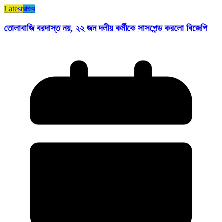
Latest
রাজ্য​
তোলাবাজি বরদাস্ত নয়, ২২ জন দলীয় কর্মীকে সাসপেন্ড করলো বিজেপি