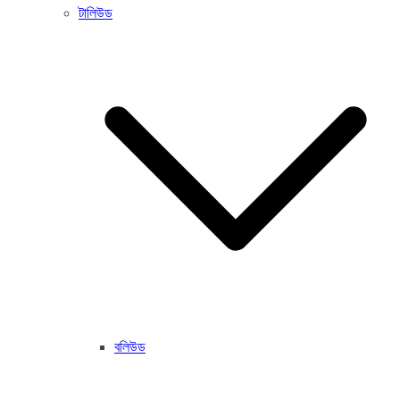
টালিউড
বলিউড