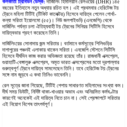
কলকাতা ট্রিবিউন ডেস্ক:
দার্জিলিং হিমালয়ান রেলওয়ের (DHR) ১৪৫
বছরের ইতিহাসে নতুন অধ্যায় রচিত হল। এই প্রথমবার হেরিটেজ টয়
ট্রেনে মহিলা টিটিই (টিকিট কালেক্টর) হিসেবে দায়িত্ব পেলেন গোর্খা-
কন্যা সরিতা ইয়োলমো (৫৫)। নিউ জলপাইগুড়ি (এনজেপি) থেকে
দার্জিলিং পর্যন্ত চলা ঐতিহ্যবাহী টয় ট্রেনের সিনিয়র সিটিসি হিসেবে
দায়িত্বভার গ্রহণ করেছেন তিনি।
দার্জিলিংয়ের সোনাদায় জন্ম সরিতার। বর্তমানে কর্মসূত্রে শিলিগুড়ির
দাগাপুরের পঞ্চনই এলাকায় থাকেন সরিতা। এনজেপি স্টেশনে সিটিসি
হিসেবে দীর্ঘদিন কাজ করার অভিজ্ঞতা রয়েছে তাঁর। রাজধানী এক্সপ্রেস,
গুয়াহাটি-বেঙ্গালুরু এক্সপ্রেস, অমৃত ভারত এক্সপ্রেসের মতো দূরপাল্লার
গুরুত্বপূর্ণ ট্রেনে দায়িত্ব সামলেছেন তিনি। তবে হেরিটেজ টয় ট্রেনের
সঙ্গে নাম জুড়বে এ কথা তিনিও ভাবেননি।
রেল সূত্রে জানা গিয়েছে, টিটিই পেশায় সাধারণত মহিলাদের সংখ্যা কম।
দীর্ঘ সময় ডিউটি, নির্দিষ্ট থাকা-খাওয়ার অভাব এবং অনিয়মিত কর্মঘণ্টার
কারণেই অনেকেই এই দায়িত্ব নিতে চান না। সেই প্রেক্ষাপটে সরিতার
এই নিয়োগ বিশেষ তাৎপর্যপূর্ণ।