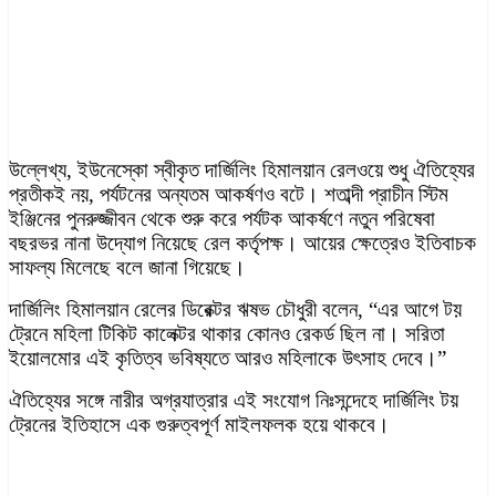
উল্লেখ্য, ইউনেস্কো স্বীকৃত দার্জিলিং হিমালয়ান রেলওয়ে শুধু ঐতিহ্যের
প্রতীকই নয়, পর্যটনের অন্যতম আকর্ষণও বটে। শতাব্দী প্রাচীন স্টিম
ইঞ্জিনের পুনরুজ্জীবন থেকে শুরু করে পর্যটক আকর্ষণে নতুন পরিষেবা
বছরভর নানা উদ্যোগ নিয়েছে রেল কর্তৃপক্ষ। আয়ের ক্ষেত্রেও ইতিবাচক
সাফল্য মিলেছে বলে জানা গিয়েছে।
দার্জিলিং হিমালয়ান রেলের ডিরেক্টর ঋষভ চৌধুরী বলেন, “এর আগে টয়
ট্রেনে মহিলা টিকিট কালেক্টর থাকার কোনও রেকর্ড ছিল না। সরিতা
ইয়োলমোর এই কৃতিত্ব ভবিষ্যতে আরও মহিলাকে উৎসাহ দেবে।”
ঐতিহ্যের সঙ্গে নারীর অগ্রযাত্রার এই সংযোগ নিঃসন্দেহে দার্জিলিং টয়
ট্রেনের ইতিহাসে এক গুরুত্বপূর্ণ মাইলফলক হ
য়ে থাকবে।