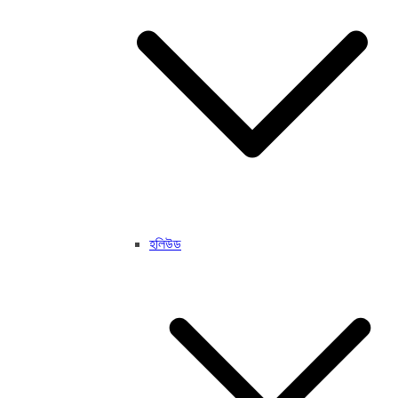
হলিউড