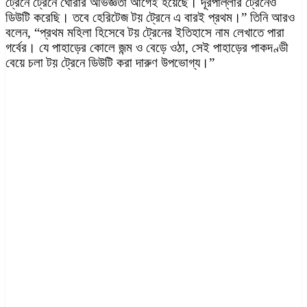
ট্রেনে ট্রেনে ঘোরার অভিজ্ঞতা আগেই হয়েছে। দূরপাল্লার ট্রেনেও
ডিউটি করেছি। তবে হেরিটেজ টয় ট্রেনে এ বারই প্রথম।” তিনি আরও
বলেন, “প্রথম মহিলা হিসেবে টয় ট্রেনের ইতিহাসে নাম লেখাতে পারা
গর্বের। যে পাহাড়ের কোলে জন্ম ও বেড়ে ওঠা, সেই পাহাড়ের পাকদণ্ডী
বেয়ে চলা টয় ট্রেনে ডিউটি করা দারুণ উপভোগ্য।”