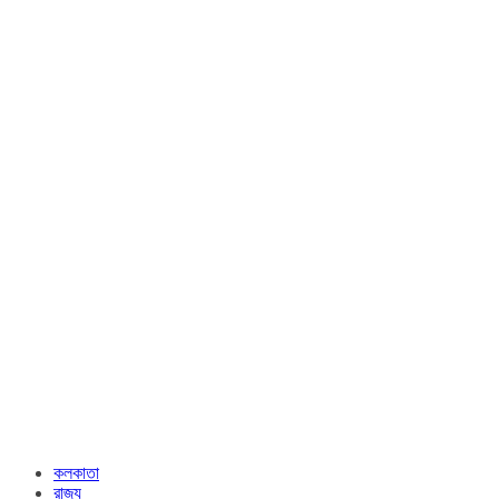
কলকাতা
রাজ্য​