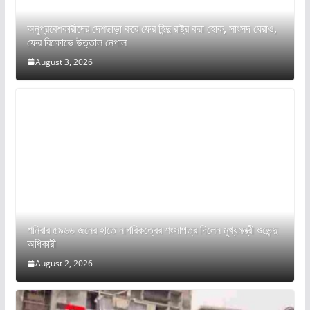
অনুপ্রবেশকারীদের দেশছাড়া করে ফের হিন্দু রাষ্ট্র করা হোক, সাংসদ ঘেরাও,
ফের বিক্ষোভে উত্তাল নেপাল
August 3, 2026
শনিবার ৫৯৬৬ জনের হাতে নাগরিকত্বের শংসাপত্র দিলেন মুখ্যমন্ত্রী শুভেন্দু
অধিকারী
August 2, 2026