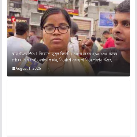
ঝাড়খণ্ডে PGT নিয়োগে তুমুল বিতর্ক: ৩০০-র মধ্যে ২৯৯.১৭৫ নম্বর
পেয়েও নাম নেই মেধাতালিকায়, নিয়োগে স্বচ্ছতা নিয়ে প্রশ্ন উঠছে
August 1, 2026