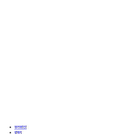
কলকাতা
রাজ্য​