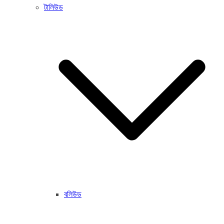
টালিউড
বলিউড