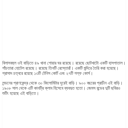
বিলাসবহুল ওই বাড়িতে ৪৯ খানা শোয়ার ঘর রয়েছে। রয়েছে ছোটখাটো একটি হাসপাতাল।
পাঁচতারা হোটেল রয়েছে। রয়েছে তিনটি রেস্তোরাঁ। একটি মন্দিরে তৈরি করা হয়েছে।
প্রাসাদ চত্বরে রয়েছে ১৩টি টেনিস কোর্ট এবং ২৭টি গল্ফ কোর্স।
লন্ডনের প্রাণকেন্দ্র থেকে ৩০ কিলোমিটার দূরেই বাড়ি। ৯০০ বছরের প্রাচীন এই বাড়ি।
১৯০৮ সাল থেকে এটি কানট্রি ক্লাব হিসেবে ব্যবহৃত হতো। জেমস বন্ডের দুটি ছবিরও
শুটিং হয়েছে এই বাড়িতে।