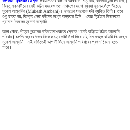
কলকাতা ট্রিবিউন ডেস্ক:
লকডাউনের বাজারে অধিকাংশ মানুষেরই ব্যবসায় মন্দা গিয়েছে।
কিন্তু লকডাউনের সেই কঠিন সময়েও ৩৫ শতাংশের মতো ব্যবসা ফুলে-ফেঁপে উঠেছে
মুকেশ আম্বানির (Mukesh Ambani)। ভারতের সবথেকে ধনী ব্যক্তি তিনি। তবে
শুধু ভারত নয়, বিশ্বের সেরা ধনীদের মধ্যে অন্যতম তিনি। এবার ব্রিটেনে বিলাসবহুল
প্রাসাদ কিনলেন মুকেশ আম্বানি।
জানা গেছে, শীঘ্রই লন্ডনের বাকিংহামশেয়ারের স্কোক পার্কের বাড়িতে উঠবে আম্বানি
পরিবার। চলতি বছরের শুরুর দিকে ৫৯২ কোটি টাকা দিয়ে ওই বিলাসবহুল বাড়িটি কিনেছেন
মুকেশ আম্বানি। এই বাড়িতেই আগামী দিনে আম্বানি পরিবারের প্রথম ঠিকানা হতে
পারে।