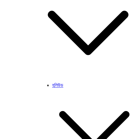
হলিউড