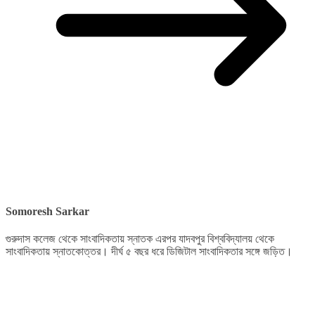
Somoresh Sarkar
গুরুদাস কলেজ থেকে সাংবাদিকতায় স্নাতক এরপর যাদবপুর বিশ্ববিদ্যালয় থেকে
সাংবাদিকতায় স্নাতকোত্তর। দীর্ঘ ৫ বছর ধরে ডিজিটাল সাংবাদিকতার সঙ্গে জড়িত।