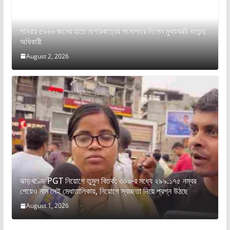
শনিবার ৫৯৬৬ জনের হাতে নাগরিকত্বের শংসাপত্র দিলেন মুখ্যমন্ত্রী শুভেন্দু
অধিকারী
August 2, 2026
ঝাড়খণ্ডে PGT নিয়োগে তুমুল বিতর্ক: ৩০০-র মধ্যে ২৯৯.১৭৫ নম্বর
পেয়েও নাম নেই মেধাতালিকায়, নিয়োগে স্বচ্ছতা নিয়ে প্রশ্ন উঠছে
August 1, 2026