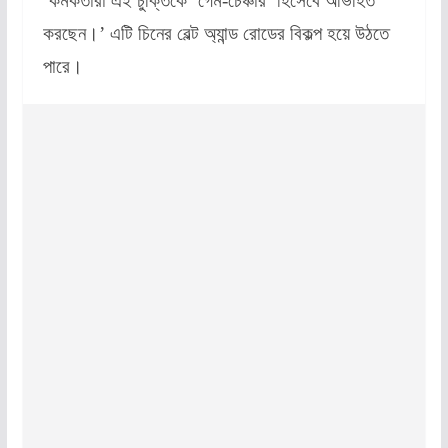
‘কর্মকর্তারা এই চুক্তিকে ‘গেম-চেঞ্চার’ হিসেবে অভিহিত
করছেন।’ এটি চিনের বেল্ট অ্যান্ড রোডের বিকল্প হয়ে
উঠতে
পারে।