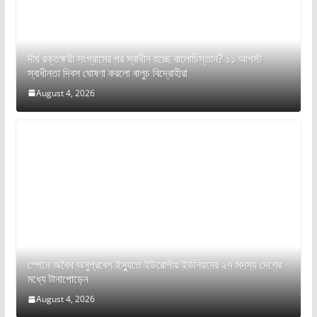
দীর্ঘ রক্তক্ষয়ী সংগ্রামের পর স্বাধীন হচ্ছে বালোচিস্তান? ১১ আগস্ট
স্বাধীনতা দিবস ঘোষণা করলো বালুচ বিদ্রোহীরা
August 4, 2026
স্পেনে অবৈধ অনুপ্রবেশ ইস্যুতে ইউরোপীয় ইউনিয়নের ২৭ সদস্য দেশের
মধ্যে টানাপোড়েন
August 4, 2026