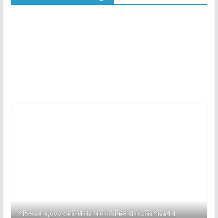
পশ্চিমবঙ্গে ২,০০০ কোটি টাকার স্মার্ট লজিস্টিক্স হাব তৈরির পরিকল্পনা