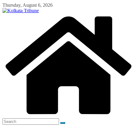
Skip
Thursday, August 6, 2026
to
content