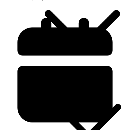
হলিউড