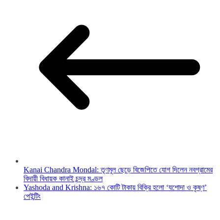
Kanai Chandra Mondal: তৃণমূল ছেড়ে বিজেপিতে যোগ দিলেন নবগ্রামের
বিদায়ী বিধায়ক কানাই চন্দ্র মণ্ডল
Yashoda and Krishna: ১৬৭ কোটি টাকায় বিক্রি হলো ‘যশোদা ও কৃষ্ণ’
পেইন্টিং