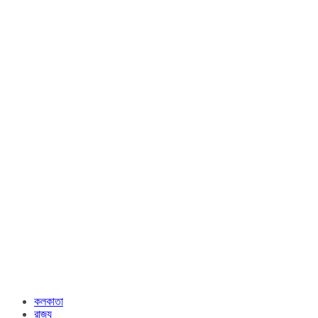
কলকাতা
রাজ্য​