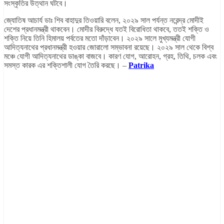
সংস্কৃতির উত্থান ঘটবে।
জ্যোতিষ আচার্য ডাঃ শিব বাহাদুর তিওয়ারি বলেন, ২০২৯ সাল পর্যন্ত নরেন্দ্র মোদীই
দেশের প্রধানমন্ত্রী থাকবেন।
মোদীর বিরুদ্ধে যতই বিরোধিতা থাকবে, ততই শক্তি ও
শক্তি নিয়ে তিনি হিমালয় পর্বতের মতো দাঁড়াবেন। ২০২৯
সালে
মুখ্যমন্ত্রী যোগী
আদিত্যনাথের প্রধানমন্ত্রী হওয়ার জোরালো সম্ভাবনা রয়েছে। ২০২৯ সাল থেকে বিশ্ব
মঞ্চে যোগী আদিত্যনাথের ডাঙ্কা বাজবে। কারণ যোগ, আরোহন, গ্রহ, তিথি, চলক এবং
সমস্ত কারক এর শক্তিশালী যোগ তৈরি করছে। –
Patrika