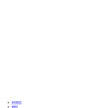
কলকাতা
রাজ্য​