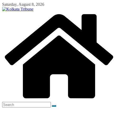
Skip
Saturday, August 8, 2026
to
content