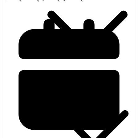
হলিউড