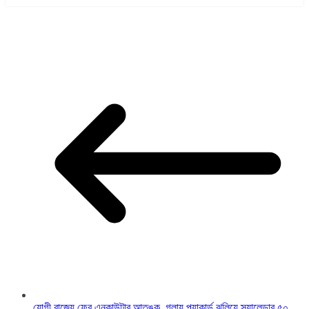
যোগী রাজ্যে ফের এনকাউন্টার আতঙ্ক, গলায় প্ল্যাকার্ড ঝুলিয়ে স্যালেন্ডার ৫০