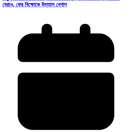
ঘেরাও, ফের বিক্ষোভে উত্তাল নেপাল