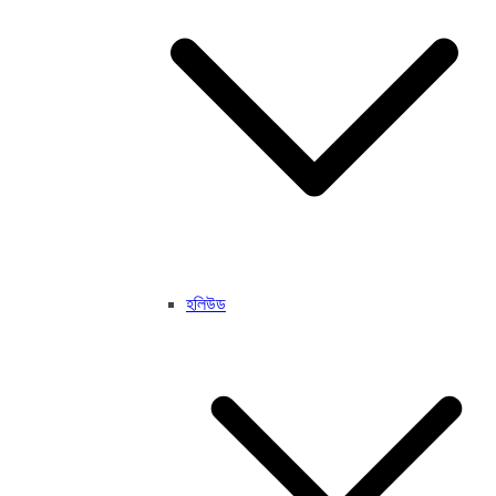
হলিউড