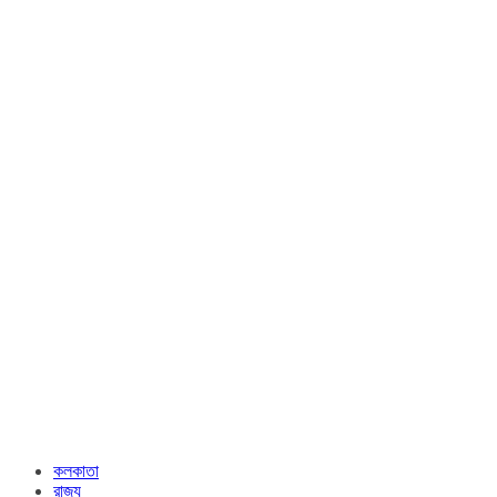
কলকাতা
রাজ্য​