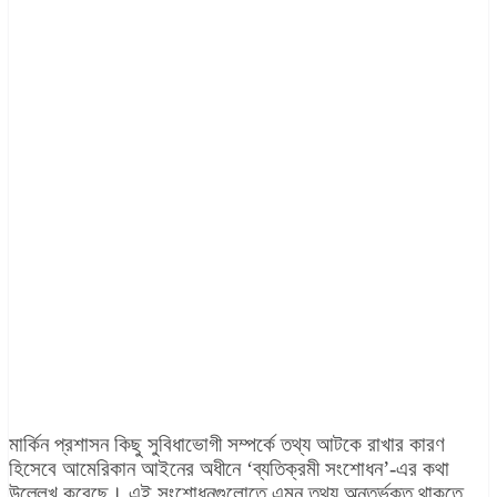
মার্কিন প্রশাসন কিছু সুবিধাভোগী সম্পর্কে তথ্য আটকে রাখার কারণ
হিসেবে আমেরিকান আইনের অধীনে ‘ব্যতিক্রমী সংশোধন’-এর কথা
উল্লেখ করেছে। এই সংশোধনগুলোতে এমন তথ্য অন্তর্ভুক্ত থাকতে