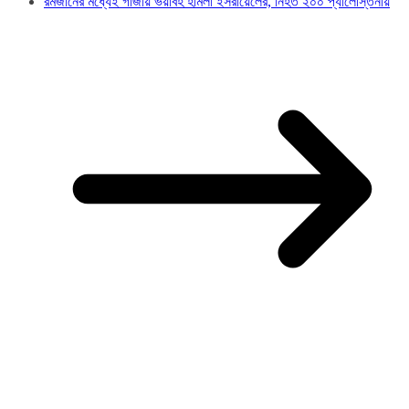
রমজানের মধ্যেই গাজায় ভয়াবহ হামলা ইসরায়েলের, নিহত ২০০ প্যালেস্তিনীয়