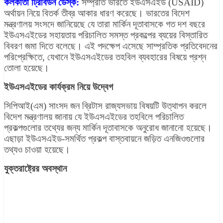
কলকাতা ট্রিবিউন ডেস্ক:
সম্প্রতি ভারতে ইউএসএইড (USAID)
অর্থায়ন নিয়ে বিতর্ক তীব্র আকার ধারণ করেছে। ভারতের বিদেশ
মন্ত্রণালয় সংসদে জানিয়েছে যে তারা মার্কিন দূতাবাসকে গত দশ বছরে
ইউএসএইডের সহায়তায় পরিচালিত সমস্ত প্রকল্পের ব্যয়ের বিস্তারিত
বিবরণ জমা দিতে বলেছে। এই পদক্ষেপ এসেছে সাম্প্রতিক প্রতিবেদনের
পরিপ্রেক্ষিতে, যেখানে ইউএসএইডের তহবিল ব্যবহারের বিষয়ে প্রশ্ন
তোলা হয়েছে।
ইউএসএইডের কার্যক্রম নিয়ে উদ্বেগ
সিপিআই(এম) সাংসদ জন ব্রিটাস রাজ্যসভায় বিষয়টি উত্থাপন করলে
বিদেশ মন্ত্রণালয় জানায় যে ইউএসএইডের তহবিলে পরিচালিত
প্রকল্পগুলোর তথ্যের জন্য মার্কিন দূতাবাসকে অনুরোধ জানানো হয়েছে।
এছাড়া ইউএসএইড-সমর্থিত প্রকল্প বাস্তবায়নে জড়িত এনজিওগুলোর
তথ্যও চাওয়া হয়েছে।
যুক্তরাষ্ট্রের অবস্থান