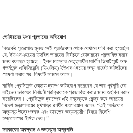
ভোটারদের উপর প্রভাবের অভিযোগ
বিতর্কের সূত্রপাত মূলত সেই প্রতিবেদন থেকে যেখানে দাবি করা হয়েছিল
যে, ইউএসএইডের তহবিল ভারতের নির্বাচনে ভোটারদের প্রভাবিত করার
জন্য ব্যবহৃত হয়েছে। ইলন মাস্কের নেতৃত্বাধীন মার্কিন ডিপার্টমেন্ট অফ
গভর্নমেন্ট এফিসিয়েন্সি (ডিওজিই) ইউএসএইডের জন্য বাজেট কাটছাঁটের
ঘোষণা করার পর, বিষয়টি সামনে আসে।
মার্কিন প্রেসিডেন্ট ডোনাল্ড ট্রাম্প অভিযোগ করেছেন যে তার পূর্বসূরি জো
বাইডেন ভারতের নির্বাচনী প্রক্রিয়াকে প্রভাবিত করার জন্য তহবিল বরাদ্দ
করেছিলেন। প্রেসিডেন্ট ট্রাম্পের এই মন্তব্যকে কেন্দ্র করে ভারতের
বিদেশ মন্ত্রণালয়ের মুখপাত্র রণধীর জয়সওয়াল বলেন, “এই অভিযোগ
অত্যন্ত উদ্বেগজনক এবং ভারতের অভ্যন্তরীণ বিষয়ে বিদেশি
হস্তক্ষেপের ইঙ্গিত দেয়।”
সরকারের অবস্থান ও তদন্তের অগ্রগতি