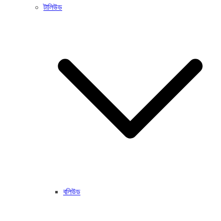
টালিউড
বলিউড