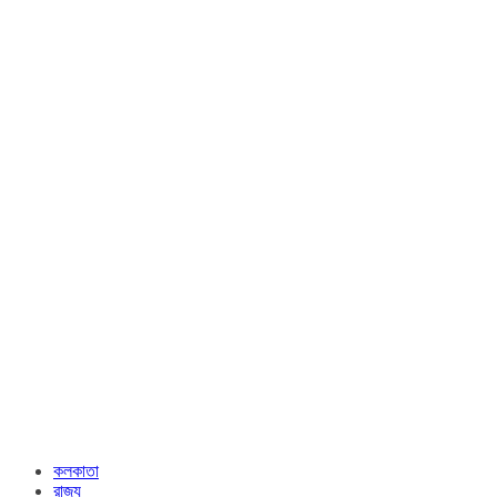
কলকাতা
রাজ্য​