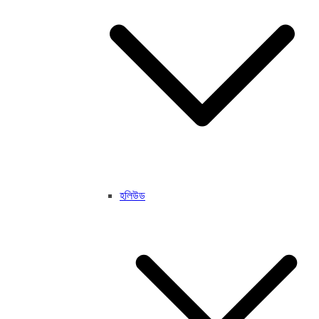
হলিউড