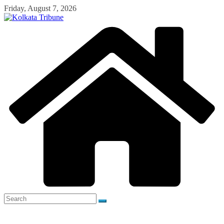
Skip
Friday, August 7, 2026
to
content