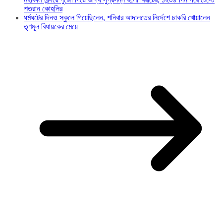
শতরান কোহলির
ধর্মঘটের দিনও স্কুলে গিয়েছিলেন, শনিবার আদালতের নির্দেশে চাকরি খোয়ালেন
তৃণমূল বিধায়কের মেয়ে