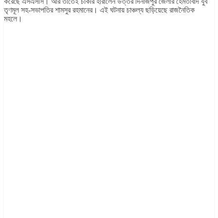
করেছে এসএসসি। আর তাতেই চাকরি হারালেন উত্তর দিনাজপুর জেলার হেমতাবাদ যুব
তৃণমূল সহ-সভাপতির শামসুর রহমানের। এই ঘটনায় চাঞ্চল্য ছড়িয়েছে রাজনৈতিক
মহলে।