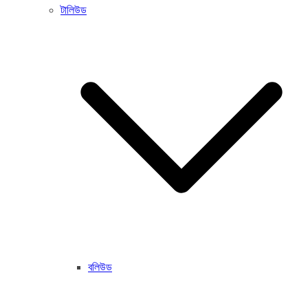
টালিউড
বলিউড