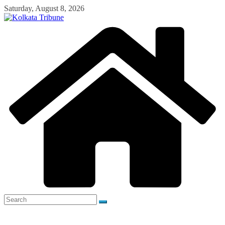
Skip
Saturday, August 8, 2026
to
content