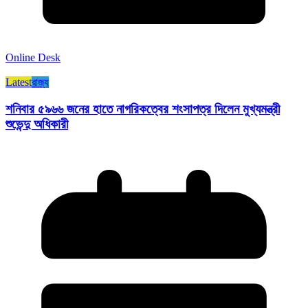
Online Desk
Latest
রাজ্য​
শনিবার ৫৯৬৬ জনের হাতে নাগরিকত্বের শংসাপত্র দিলেন মুখ্যমন্ত্রী
শুভেন্দু অধিকারী