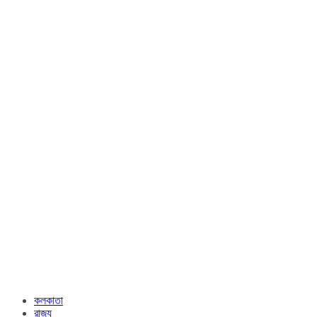
কলকাতা
রাজ্য​