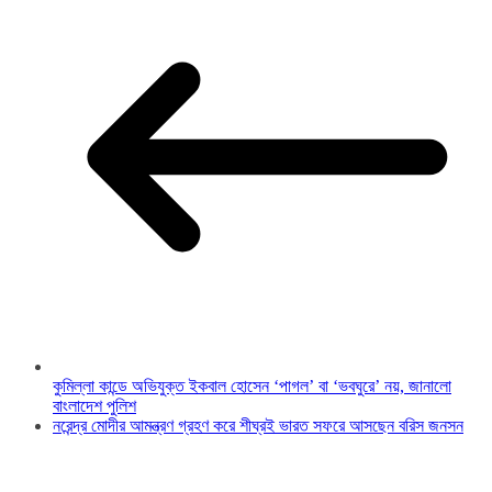
কুমিল্লা কান্ডে অভিযুক্ত ইকবাল হোসেন ‘পাগল’ বা ‘ভবঘুরে’ নয়, জানালো
বাংলাদেশ পুলিশ
নরেন্দ্র মোদীর আমন্ত্রণ গ্রহণ করে শীঘ্রই ভারত সফরে আসছেন বরিস জনসন