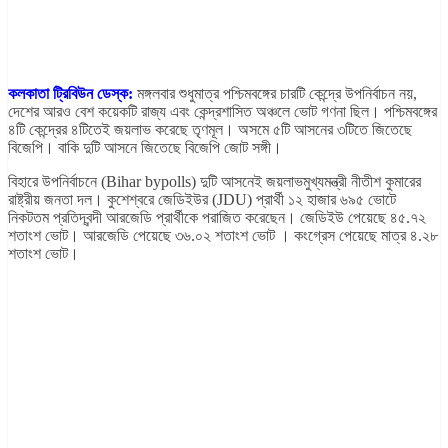
কলকাতা ট্রিবিউন ডেস্ক:
মঙ্গলবার শুধুমাত্র পশ্চিমবঙ্গের চারটি কেন্দ্রে উপনির্বাচন নয়,
দেশের আরও বেশ কয়েকটি রাজ্য এবং কেন্দ্রশাসিত অঞ্চলে ভোট গণনা ছিল। পশ্চিমবঙ্গের
৪টি কেন্দ্রের ৪টিতেই জয়লাভ করেছে তৃণমূল। অসমে ৫টি আসনের ৩টিতে জিতেছে
বিজেপি। বাকি দুটি আসনে জিতেছে বিজেপি জোট সঙ্গী।
বিহারে উপনির্বাচনে (Bihar bypolls) দুটি আসনেই জয়লাভমুখ্যমন্ত্রী নীতীশ কুমারের
রাষ্ট্রীয় জনতা দল। কুশেশ্বরে জেডিইউর (JDU) প্রার্থী ১২ হাজার ৬৯৫ ভোটে
নিকটতম প্রতিদ্বন্দী আরজেডি প্রার্থীকে পরাজিত করেছেন। জেডিইউ পেয়েছে ৪৫.৭২
শতাংশ ভোট। আরজেডি পেয়েছে ৩৬.০২ শতাংশ ভোট । কংগ্রেস পেয়েছে মাত্র ৪.২৮
শতাংশ ভোট।