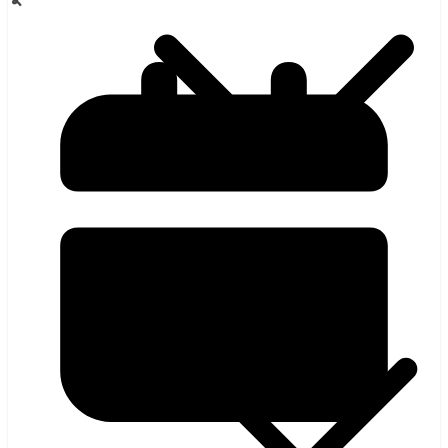
হলিউড