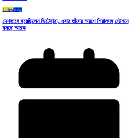
Latest
রাজ্য​
দেশভাগে হয়েছিলেন ভিটেহারা, এবার তাঁদের স্মরণে শিয়ালদহ স্টেশনে
বসছে স্মারক