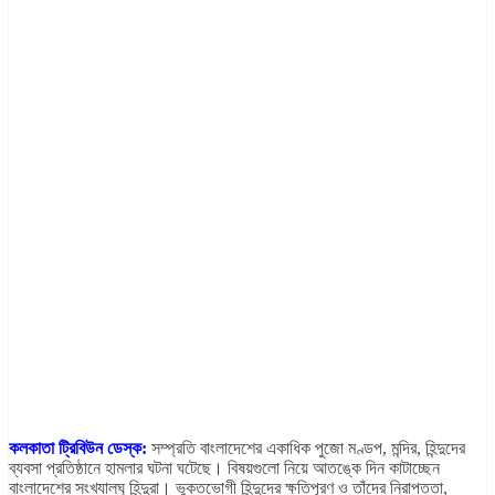
কলকাতা ট্রিবিউন ডেস্ক:
সম্প্রতি বাংলাদেশের একাধিক পুজো মণ্ডপ, মন্দির, হিন্দুদের
ব্যবসা প্রতিষ্ঠানে হামলার ঘটনা ঘটেছে। বিষয়গুলো নিয়ে আতঙ্কে দিন কাটাচ্ছেন
বাংলাদেশের সংখ্যালঘু হিন্দুরা। ভুক্তভোগী হিন্দুদের ক্ষতিপূরণ ও তাঁদের নিরাপত্তা,