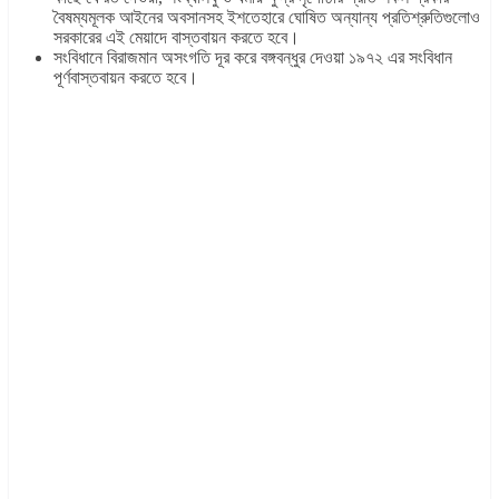
বৈষম্যমূলক আইনের অবসানসহ ইশতেহারে ঘোষিত অন্যান্য প্রতিশ্রুতিগুলোও
সরকারের এই মেয়াদে বাস্তবায়ন করতে হবে।
সংবিধানে বিরাজমান অসংগতি দূর করে বঙ্গবন্ধুর দেওয়া ১৯৭২ এর সংবিধান
পূর্ণবাস্তবায়ন করতে হবে।