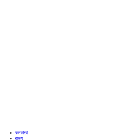
কলকাতা
রাজ্য​