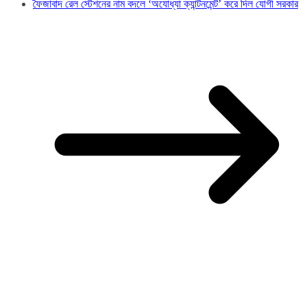
ফৈজাবাদ রেল স্টেশনের নাম বদলে ‘অযোধ্যা ক্যান্টনমেন্ট’ করে দিল যোগী সরকার