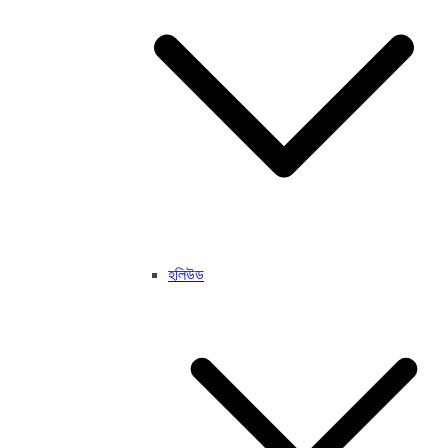
হলিউড