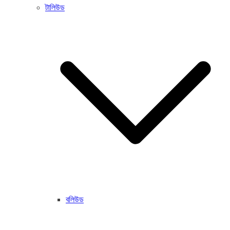
টালিউড
বলিউড