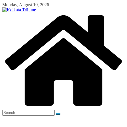
Skip
Monday, August 10, 2026
to
content