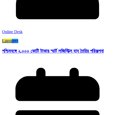
Online Desk
Latest
রাজ্য​
পশ্চিমবঙ্গে ২,০০০ কোটি টাকার স্মার্ট লজিস্টিক্স হাব তৈরির পরিকল্পনা