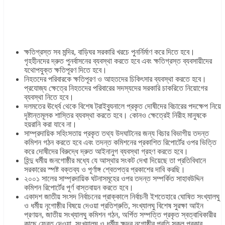
ক্ষতিগ্রস্ত সব মন্দির, বাড়িঘর সরকারি খরচে পুনর্নির্মাণ করে দিতে হবে।
গৃহহীনদের দ্রুত পুনর্বাসনের ব্যবস্থা করতে হবে এবং ক্ষতিগ্রস্ত ব্যবসায়ীদের
যথোপযুক্ত ক্ষতিপূরণ দিতে হবে।
নিহতদের পরিবারকে ক্ষতিপূরণ ও আহতদের চিকিৎসার ব্যবস্থা করতে হবে।
প্রযোজ্য ক্ষেত্রে নিহতদের পরিবারের সদস্যদের সরকারি চাকরিতে নিয়োগের
ব্যবস্থা নিতে হবে।
দলমতের ঊর্ধ্বে থেকে বিশেষ ট্রাইব্যুনালে প্রকৃত দোষীদের বিচারের পদক্ষেপ নিয়ে
দৃষ্টান্তমূলক শাস্তির ব্যবস্থা করতে হবে। কোনও ক্ষেত্রেই নিরীহ মানুষকে
হয়রানি করা যাবে না।
সাম্প্রদায়িক সহিংসতায় প্রকৃত তথ্য উদঘাটনের জন্য বিচার বিভাগীয় তদন্ত
কমিশন গঠন করতে হবে এবং তদন্ত কমিশনের প্রকাশিত রিপোর্টের ওপর ভিত্তি
করে দোষীদের বিরুদ্ধে দ্রুত আইনানুগ ব্যবস্থা গ্রহণ করতে হবে।
হিন্দু ধর্মীয় জনগোষ্ঠীর মধ্যে যে আস্থার সংকট দেখা দিয়েছে তা প্রতিবিধানে
সরকারের স্পষ্ট বক্তব্য ও পূর্ণাঙ্গ শ্বেতপত্র প্রকাশের দাবি করছি।
২০০১ সালের সাম্প্রদায়িক ঘটনাসমূহের ওপর তদন্ত সম্পর্কিত সাহাবউদ্দিন
কমিশন রিপোর্টের পূর্ণ বাস্তবায়ন করতে হবে।
একাদশ জাতীয় সংসদ নির্বাচনের প্রাক্কালে নির্বাচনী ইশতেহারে ঘোষিত সংখ্যালঘু
ও ধর্মীয় নৃগোষ্ঠীর বিষয়ে দেওয়া প্রতিশ্রুতি, সংখ্যালঘু বিশেষ সুরক্ষা আইন
প্রণয়ন, জাতীয় সংখ্যালঘু কমিশন গঠন, অর্পিত সম্পত্তি প্রকৃত স্বত্বাধিকারীর
কাছে ফেরত দেওয়া, সংখ্যালঘু ও ধর্মীয় ক্ষুদ্র নৃগোষ্ঠীর প্রতি সকল প্রকার