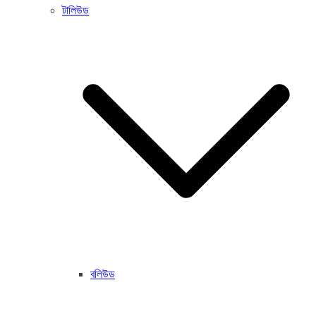
টালিউড
বলিউড