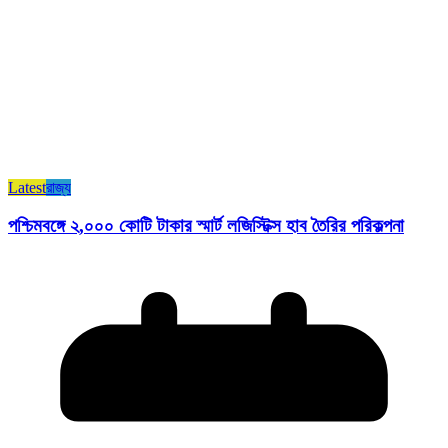
Latest
রাজ্য​
পশ্চিমবঙ্গে ২,০০০ কোটি টাকার স্মার্ট লজিস্টিক্স হাব তৈরির পরিকল্পনা