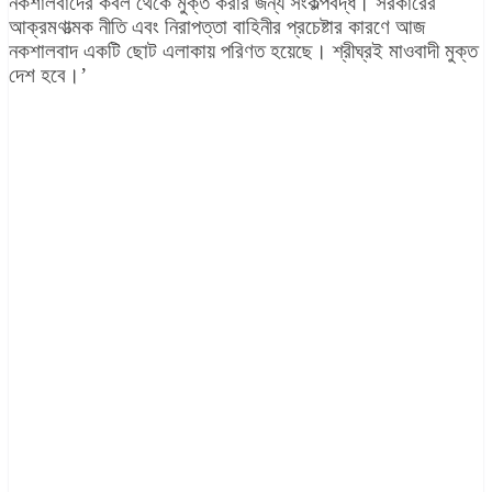
নকশালবাদের কবল থেকে মুক্ত করার জন্য সংকল্পবদ্ধ। সরকারের
আক্রমণাত্মক নীতি এবং নিরাপত্তা বাহিনীর প্রচেষ্টার কারণে আজ
নকশালবাদ একটি ছোট এলাকায় পরিণত হয়েছে। শ্রীঘ্রই মাওবাদী মুক্ত
দেশ হবে।’