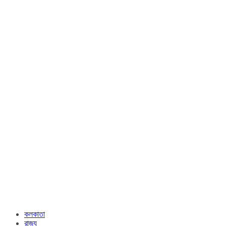
কলকাতা
রাজ্য​