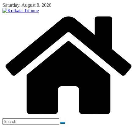
Skip
Saturday, August 8, 2026
to
content