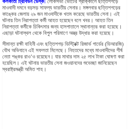
কলকাতা ট্রিবিউন ডেস্ক:
লোকসভা ভোটের প্রাক্কালে ছত্তিশগড়ে
মাওবাদী দমনে বড়সড় সাফল্য ভারতীয় সেনার। মঙ্গলবার ছত্তিশগড়ের
কাঙ্কের জেলায় ২৯ জন মাওবাদীকে খতম করেছে ভারতীয় সেনা। এই
ঘটনায় তিন নিরাপত্তা কর্মী আহত হয়েছেন বলে খবর। আহত তিন
নিরাপত্তা কর্মীকে চিকিৎসার জন্য হাসপাতালে স্থানান্তর করা হয়েছে।
এছাড়া ঘটনাস্থল থেকে বিপুল পরিমাণে অস্ত্র উদ্ধার করা হয়েছে।
সীমান্ত রক্ষী বাহিনী এবং ছত্তিশগড় ডিস্ট্রিক্ট রিজার্ভ গার্ডের (ডিআরজি)
যৌথ অভিযানে এই সফলতা মিলেছে। নিহতদের মধ্যে মাওবাদীদের শীর্ষ
নেতা শঙ্কর রাও’ও রয়েছেন। যার মাথার দাম ২৫ লাখ টাকা ঘোষণা করা
হয়েছিল। এই ঘটনায় ভারতীয় সেনা জওয়ানদের শুভেচ্ছা জানিয়েছেন
স্বরাষ্ট্রমন্ত্রী অমিত শাহ।