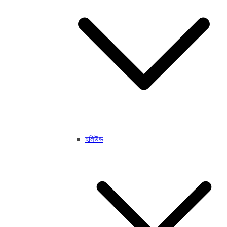
হলিউড