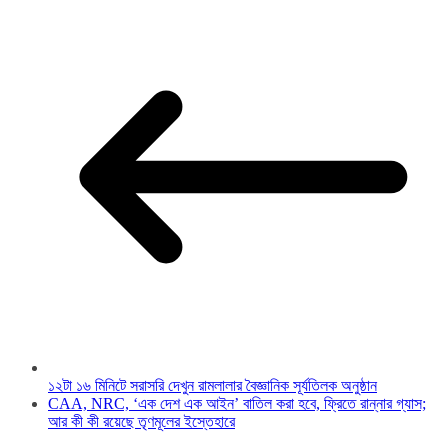
১২টা ১৬ মিনিটে সরাসরি দেখুন রামলালার বৈজ্ঞানিক সূর্যতিলক অনুষ্ঠান
CAA, NRC, ‘এক দেশ এক আইন’ বাতিল করা হবে, ফ্রিতে রান্নার গ্যাস;
আর কী কী রয়েছে তৃণমূলের ইস্তেহারে