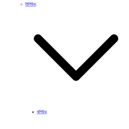
টালিউড
বলিউড