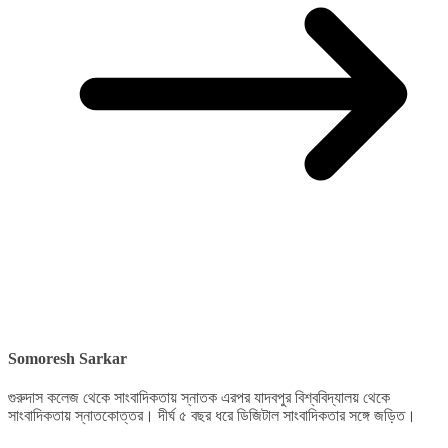
Somoresh Sarkar
গুরুদাস কলেজ থেকে সাংবাদিকতায় স্নাতক এরপর যাদবপুর বিশ্ববিদ্যালয় থেকে
সাংবাদিকতায় স্নাতকোত্তর। দীর্ঘ ৫ বছর ধরে ডিজিটাল সাংবাদিকতার সঙ্গে জড়িত।