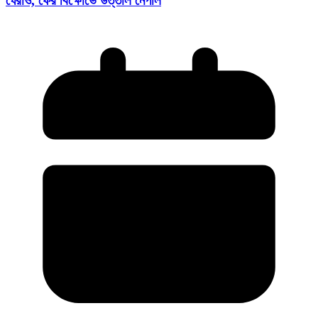
ঘেরাও, ফের বিক্ষোভে উত্তাল নেপাল