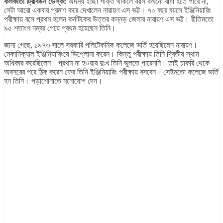
কলকাতা ট্রিবিউন ডেস্ক:
অদম্য ইচ্ছা শক্তি থাকলে বয়স কখনো বাধা হতে পারে না,
সেটা আরো একবার প্রমাণ করে দেখালেন নারায়ণ এস ভট্ট। ৭০ বছর বয়সে ইঞ্জিনিয়ারিং
পরীক্ষায় বসে প্রথম হলেন কর্নাটকের উত্তর কন্নড় জেলার নারায়ণ এস ভট্ট। রীতিমতো
৯৫ শতাংশ নম্বর পেয়ে প্রথম হয়েছেন তিনি।
জানা গেছে, ১৯৭৩ সালে সরকারি পলিটেকনিক কলেজে ভর্তি হয়েছিলেন নারায়ণ।
মেকানিক্যাল ইঞ্জিনিয়ারিংয়ে ডিপ্লোমা করেন। কিন্তু পরীক্ষায় তিনি দ্বিতীয় স্থান
অধিকার করেছিলেন। প্রথম না হওয়ার দুঃখ তিনি ভুলতে পারেননি। তাই চাকরি থেকে
অবসরের পরে ঠিক করেন ফের তিনি ইঞ্জিনিয়ারিং পরীক্ষায় বসবেন। সেইমতো কলেজে ভর্তি
হন তিনি। পড়াশোনাতে মনোযোগ দেন।