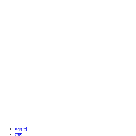
কলকাতা
রাজ্য​