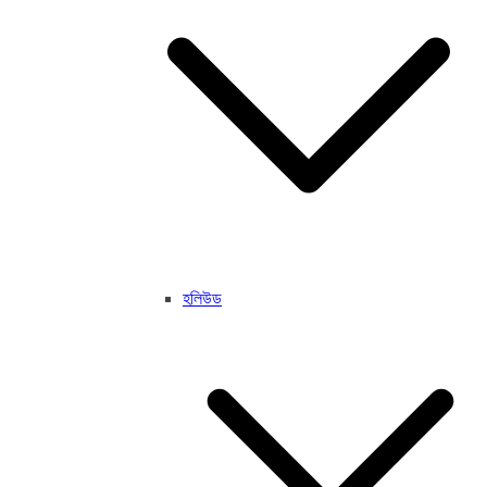
হলিউড