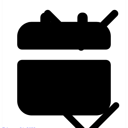
হলিউড