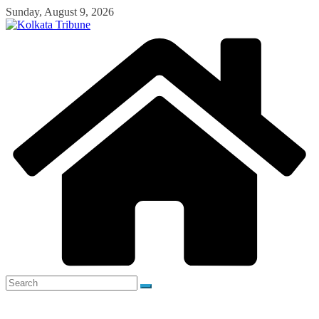
Skip
Sunday, August 9, 2026
to
content