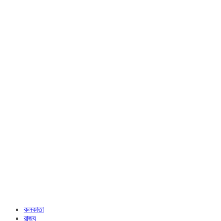
কলকাতা
রাজ্য​