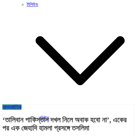
টালিউড
আন্তর্জাতিক
বলিউড
‘তালিবান পাকিস্তান দখল নিলে অবাক হবো না’, একের
পর এক জেহাদি হামলা প্রসঙ্গে তসলিমা