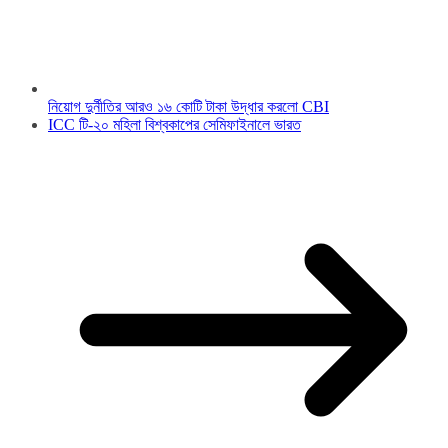
নিয়োগ দুর্নীতির আরও ১৬ কোটি টাকা উদ্ধার করলো CBI
ICC টি-২০ মহিলা বিশ্বকাপের সেমিফাইনালে ভারত