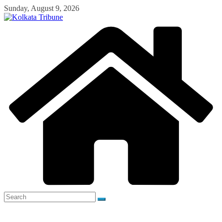
Skip
Sunday, August 9, 2026
to
content