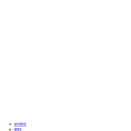
কলকাতা
রাজ্য​