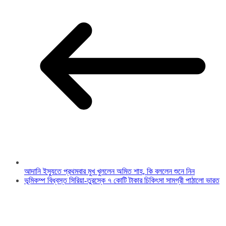
আদানি ইস্যুতে প্রথমবার মুখ খুললেন অমিত শাহ, কি বললেন শুনে নিন
ভূমিকম্প বিধ্বস্ত সিরিয়া-তুরস্কে ৭ কোটি টাকার চিকিৎসা সামগ্রী পাঠালো ভারত