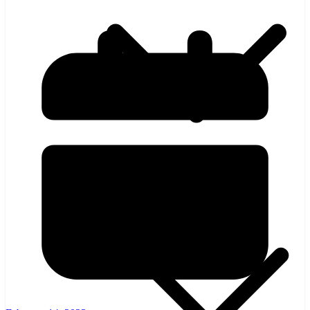
হলিউড