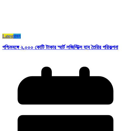
Latest
রাজ্য​
পশ্চিমবঙ্গে ২,০০০ কোটি টাকার স্মার্ট লজিস্টিক্স হাব তৈরির পরিকল্পনা