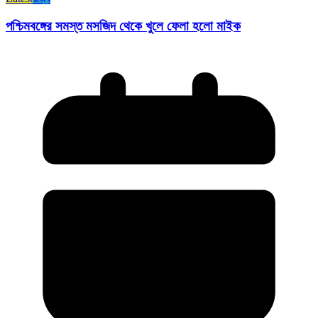
পশ্চিমবঙ্গের সমস্ত মসজিদ থেকে খুলে ফেলা হলো মাইক