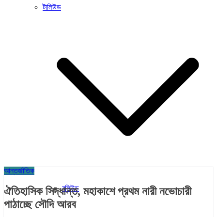
টালিউড
আন্তর্জাতিক
বলিউড
ঐতিহাসিক সিদ্ধান্ত, মহাকাশে প্রথম নারী নভোচারী
পাঠাচ্ছে সৌদি আরব