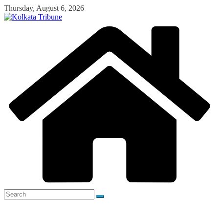
Skip
Thursday, August 6, 2026
to
content