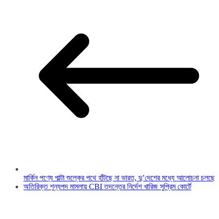
মার্কিন পণ্যে পাল্টা শুল্কের পথে হাঁটছে না ভারত, দু’দেশের মধ্যে আলোচনা চলছে
অতিরিক্ত শূন্যপদ মামলায় CBI তদন্তের নির্দেশ খারিজ সুপ্রিম কোর্টে