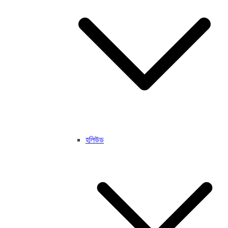
হলিউড