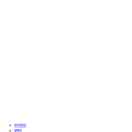
কলকাতা
রাজ্য​