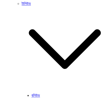
টালিউড
বলিউড