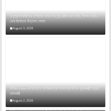
অনুপ্রবেশকারীদের দেশছাড়া করে ফের হিন্দু রাষ্ট্র করা হোক, সাংসদ ঘেরাও,
ফের বিক্ষোভে উত্তাল নেপাল
August 3, 2026
শনিবার ৫৯৬৬ জনের হাতে নাগরিকত্বের শংসাপত্র দিলেন মুখ্যমন্ত্রী শুভেন্দু
অধিকারী
August 2, 2026
ঝাড়খণ্ডে PGT নিয়োগে তুমুল বিতর্ক: ৩০০-র মধ্যে ২৯৯.১৭৫ নম্বর
পেয়েও নাম নেই মেধাতালিকায়, নিয়োগে স্বচ্ছতা নিয়ে প্রশ্ন উঠছে