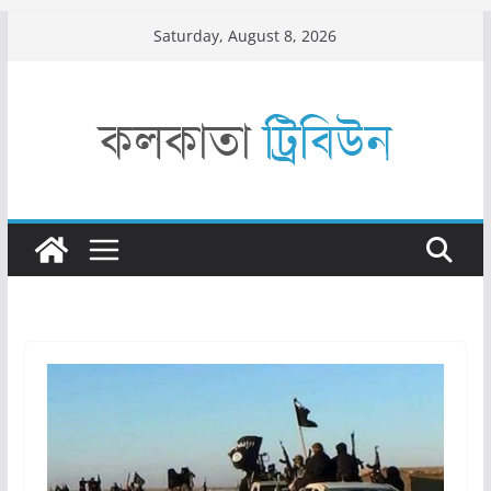
Skip
Saturday, August 8, 2026
to
content